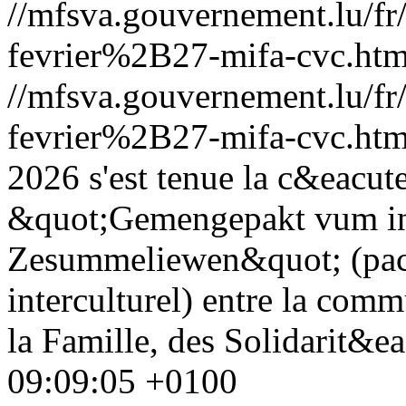
//mfsva.gouvernement.lu/
fevrier%2B27-mifa-cvc.htm
//mfsva.gouvernement.lu/
fevrier%2B27-mifa-cvc.htm
2026 s'est tenue la c&eacut
&quot;Gemengepakt vum int
Zesummeliewen&quot; (pac
interculturel) entre la comm
la Famille, des Solidarit&eac
09:09:05 +0100