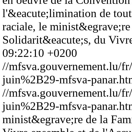
l'&eacute;limination de tout
raciale, le minist&egrave;re
Solidarit&eacute;s, du Vivr
09:22:10 +0200
//mfsva.gouvernement.lu/
juin%2B29-mfsva-panar.ht
//mfsva.gouvernement.lu/
juin%2B29-mfsva-panar.ht
minist&egrave;re de la Fami