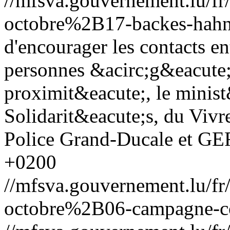
//mfsva.gouvernement.lu/
octobre%2B17-backes-hahn
d'encourager les contacts ent
personnes &acirc;g&eacute;e
proximit&eacute;, le minist
Solidarit&eacute;s, du Vivr
Police Grand-Ducale et GER
+0200
//mfsva.gouvernement.lu/
octobre%2B06-campagne-co