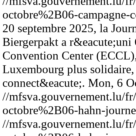
//mfsva.gouvernement.lu/
octobre%2B06-campagne-co
20 septembre 2025, la Jour
Biergerpakt a r&eacute;uni 
Convention Center (ECCL), 
Luxembourg plus solidaire, p
connect&eacute;.
Mon, 6 O
//mfsva.gouvernement.lu/
octobre%2B06-hahn-journee
//mfsva.gouvernement.lu/