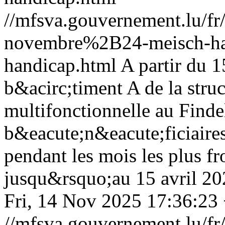
//mfsva.gouvernement.lu/
novembre%2B24-meisch-ha
handicap.html
A partir du 
b&acirc;timent A de la str
multifonctionnelle au Finde
b&eacute;n&eacute;ficiaire
pendant les mois les plus f
jusqu&rsquo;au 15 avril 202
Fri, 14 Nov 2025 17:36:23
//mfsva.gouvernement.lu/fr/