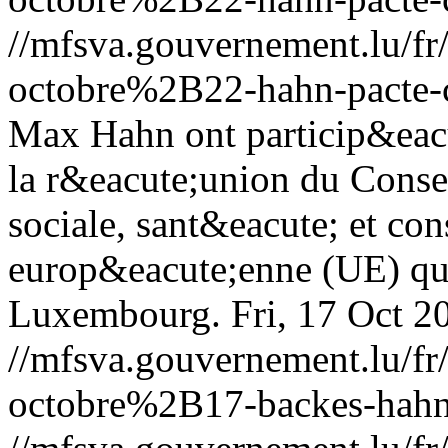
//mfsva.gouvernement.lu/
octobre%2B22-hahn-pacte
Max Hahn ont particip&eacu
la r&eacute;union du Conse
sociale, sant&eacute; et co
europ&eacute;enne (UE) qui
Luxembourg.
Fri, 17 Oct 
//mfsva.gouvernement.lu/
octobre%2B17-backes-hahn