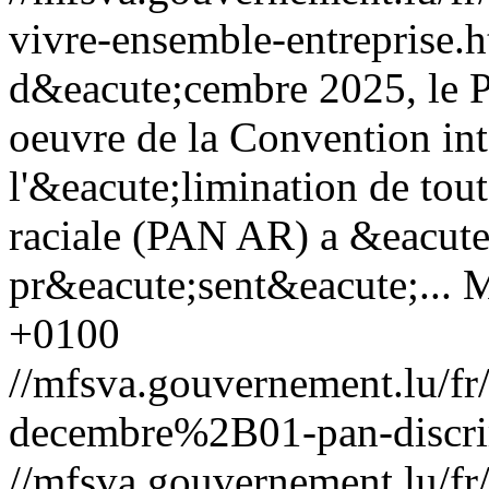
vivre-ensemble-entreprise.
d&eacute;cembre 2025, le Pl
oeuvre de la Convention int
l'&eacute;limination de tout
raciale (PAN AR) a &eacute
pr&eacute;sent&eacute;...
M
+0100
//mfsva.gouvernement.lu/
decembre%2B01-pan-discrim
//mfsva.gouvernement.lu/