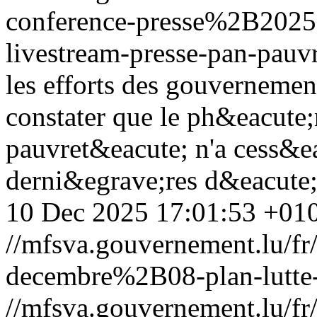
conference-presse%2B20
livestream-presse-pan-pauv
les efforts des gouvernement
constater que le ph&eacute
pauvret&eacute; n'a cess&ea
derni&egrave;res d&eacute
10 Dec 2025 17:01:53 +01
//mfsva.gouvernement.lu/
decembre%2B08-plan-lutte-
//mfsva.gouvernement.lu/