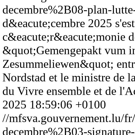
decembre%2B08-plan-lutte-
d&eacute;cembre 2025 s'est
c&eacute;r&eacute;monie de
&quot;Gemengepakt vum int
Zesummeliewen&quot; entre
Nordstad et le ministre de l
du Vivre ensemble et de l'
2025 18:59:06 +0100
//mfsva.gouvernement.lu/
decembre%2B03-signature-