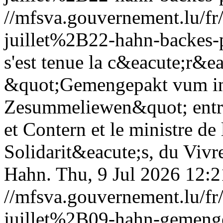
//mfsva.gouvernement.lu/
juillet%2B22-hahn-backes-
s'est tenue la c&eacute;r&e
&quot;Gemengepakt vum int
Zesummeliewen&quot; entr
et Contern et le ministre de 
Solidarit&eacute;s, du Vivr
Hahn.
Thu, 9 Jul 2026 12:
//mfsva.gouvernement.lu/
juillet%2B09-hahn-gemenge