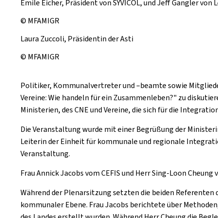
Emile Eicher, Präsident von SYVICOL, und Jeff Gangler von L
© MFAMIGR
Laura Zuccoli, Präsidentin der Asti
© MFAMIGR
Politiker, Kommunalvertreter und –beamte sowie Mitglie
Vereine: Wie handeln für ein Zusammenleben?" zu diskutie
Ministerien, des CNE und Vereine, die sich für die Integrati
Die Veranstaltung wurde mit einer Begrüßung der Ministerin
Leiterin der Einheit für kommunale und regionale Integratio
Veranstaltung.
Frau Annick Jacobs vom CEFIS und Herr Sing-Loon Cheung v
Während der Plenarsitzung setzten die beiden Referenten d
kommunaler Ebene. Frau Jacobs berichtete über Methoden, 
des Landes erstellt wurden. Während Herr Cheung die Begle