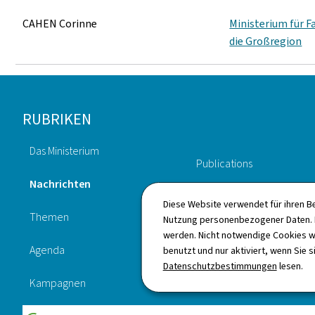
CAHEN Corinne
Ministerium für F
die Großregion
Footer
RUBRIKEN
Das Ministerium
Publications
Nachrichten
Gesetzgebung
Diese Website verwendet für ihren B
Themen
Nutzung personenbezogener Daten. D
Beantragungen
werden. Nicht notwendige Cookies w
Agenda
benutzt und nur aktiviert, wenn Sie s
Verzeichnis
Datenschutzbestimmungen
lesen.
Kampagnen