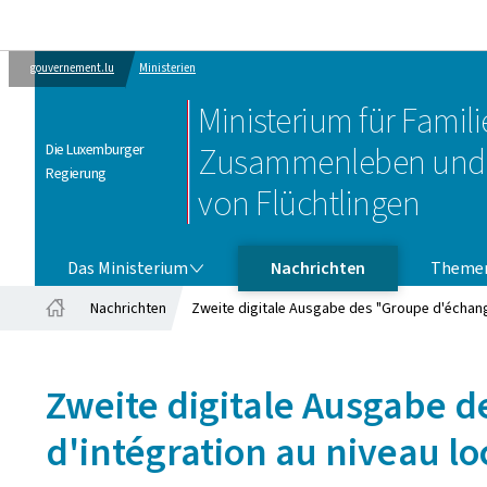
gouvernement.lu
Ministerien
Ministerium für Familie
Die Luxemburger
Zusammenleben und 
Regierung
von Flüchtlingen
DAS MINISTERIUM
Das Ministerium
Nachrichten
Theme
Nachrichten
Zweite digitale Ausgabe des "Groupe d'échange
Startseite
Zweite digitale Ausgabe d
d'intégration au niveau lo