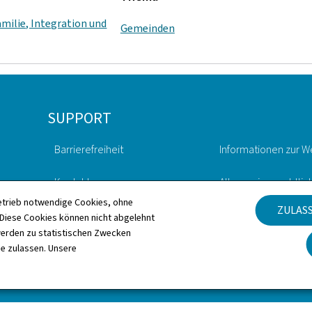
amilie, Integration und
Gemeinden
SUPPORT
Barrierefreiheit
Informationen zur W
Kontakt
Allgemeine rechtlic
etrieb notwendige Cookies, ohne
ZULAS
Sitemap
Verwaltung der Coo
iese Cookies können nicht abgelehnt
erden zu statistischen Zwecken
ie zulassen. Unsere