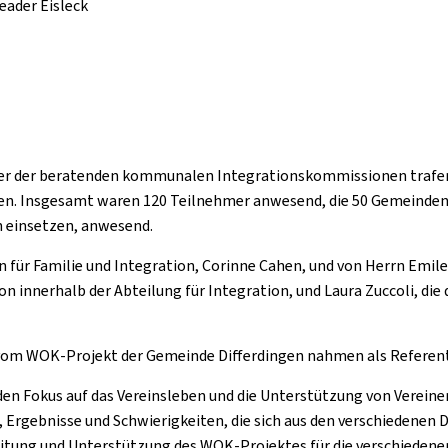
eader Eisleck
der der beratenden kommunalen Integrationskommissionen trafe
ren. Insgesamt waren 120 Teilnehmer anwesend, die 50 Gemeinden 
on einsetzen, anwesend.
 für Familie und Integration, Corinne Cahen, und von Herrn Emile
n innerhalb der Abteilung für Integration, und Laura Zuccoli, die
om WOK-Projekt der Gemeinde Differdingen nahmen als Referenten
en Fokus auf das Vereinsleben und die Unterstützung von Vereine
Ergebnisse und Schwierigkeiten, die sich aus den verschiedenen
itung und Unterstützung des WOK-Projektes für die verschiedenen 