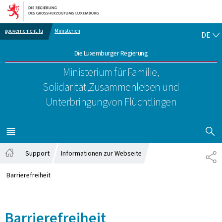
Zur Hauptnavigation
Zum Inhalt
DE
gouvernement.lu
Ministerien
DE
Die Luxemburger Regierung
Ministerium für Familie,
Solidarität,
Zusammenleben und
Unterbringung
von Flüchtlingen
SUCHFLED 
MENÜ
HAUPT-
Support
Informationen zur Webseite
TE
Startseite
Barrierefreiheit
Barrierefreiheit