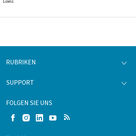
Lizenz.
RUBRIKEN
Footer
RUBRI
SUPPORT
SUPP
FOLGEN SIE UNS
Facebook
Instagram
LinkedIn
Youtube
RSS