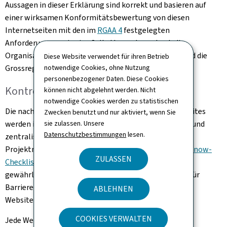
Aussagen in dieser Erklärung sind korrekt und basieren auf
einer wirksamen Konformitätsbewertung von diesen
Internetseiten mit den im
RGAA 4
festgelegten
Anforderungen, wie eine Selbstbewertung durch die
Organisation "Ministerium für Familie, Integration und die
Diese Website verwendet für ihren Betrieb
Grossregion".
notwendige Cookies, ohne Nutzung
personenbezogener Daten. Diese Cookies
Kontrollprozess
können nicht abgelehnt werden. Nicht
notwendige Cookies werden zu statistischen
Die nach dem Bezugsmodell Renow gestalteten Websites
Zwecken benutzt und nur aktiviert, wenn Sie
sie zulassen. Unsere
werden in einem Rahmen und nach einer allgemeinen und
Datenschutzbestimmungen
lesen.
zentralisierten Architektur entwickelt, wobei die
Projektmanagementverfahren eingehalten und die
Renow-
ZULASSEN
Checkliste
berücksichtigt werden. Um Neutralität zu
gewährleisten, greifen wir regelmäßig auf Fachleute für
Barrierefreiheit zurück, um die Übereinstimmung von
ABLEHNEN
Websites und neuen Funktionen zu prüfen.
COOKIES VERWALTEN
Jede Website wird in mehreren Phasen bewertet: