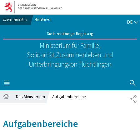
Zur Hauptnavigation
Zum Inhalt
DE
gouvernement.lu
Ministerien
DE
Die Luxemburger Regierung
Ministerium für Familie,
Solidarität,
Zusammenleben und
Unterbringung
von Flüchtlingen
SUCHFLED 
MENÜ
HAUPT-
Das Ministerium
Aufgabenbereiche
TE
Startseite
Aufgabenbereiche