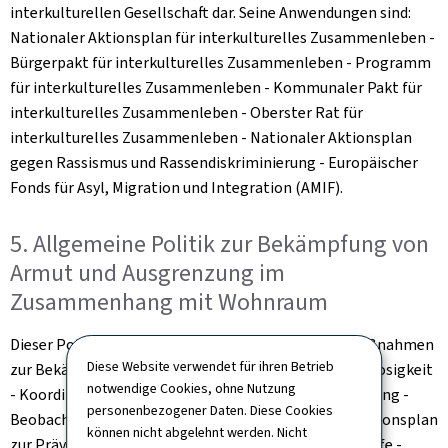
interkulturellen Gesellschaft dar. Seine Anwendungen sind:
Nationaler Aktionsplan für interkulturelles Zusammenleben -
Bürgerpakt für interkulturelles Zusammenleben - Programm
für interkulturelles Zusammenleben - Kommunaler Pakt für
interkulturelles Zusammenleben - Oberster Rat für
interkulturelles Zusammenleben - Nationaler Aktionsplan
gegen Rassismus und Rassendiskriminierung - Europäischer
Fonds für Asyl, Migration und Integration (AMIF).
5. Allgemeine Politik zur Bekämpfung von
Armut und Ausgrenzung im
Zusammenhang mit Wohnraum
Dieser Politikbereich umfasst: Koordinierung der Maßnahmen
Diese Website verwendet für ihren Betrieb
zur Bekämpfung von Obdachlosigkeit und Wohnungslosigkeit
notwendige Cookies, ohne Nutzung
- Koordinierung der Maßnahmen zur Armutsbekämpfung -
personenbezogener Daten. Diese Cookies
Beobachtungsstelle für Sozialpolitik - Nationaler Aktionsplan
können nicht abgelehnt werden. Nicht
zur Prävention und Bekämpfung von Armut - Sozialhilfe -