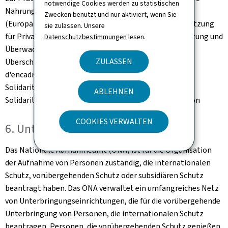
notwendige Cookies werden zu statistischen
Nahrungsmittelhilfe und materielle Grundversorgung
Zwecken benutzt und nur aktiviert, wenn Sie
(Europäischer Sozialfonds plus) - Finanzielle Unterstützung
sie zulassen. Unsere
für Privathaushalte nach Naturkatastrophen - Verwaltung und
Datenschutzbestimmungen
lesen.
Überwachung von Zulassungen und Vereinbarungen -
ZULASSEN
Überschuldung - Notunterkünfte Groupe permanent
d'encadrement psycho-traumatologique - Nationaler
Solidaritätsfonds - Leistungen des Nationalen
ABLEHNEN
Solidaritätsfonds - Nationales Amt für soziale Inklusion
COOKIES VERWALTEN
6. Unterbringung von Flüchtlingen
Das Nationale Aufnahmeamt (ONA) ist für die Organisation
der Aufnahme von Personen zuständig, die internationalen
Schutz, vorübergehenden Schutz oder subsidiären Schutz
beantragt haben. Das ONA verwaltet ein umfangreiches Netz
von Unterbringungseinrichtungen, die für die vorübergehende
Unterbringung von Personen, die internationalen Schutz
beantragen, Personen, die vorübergehenden Schutz genießen,