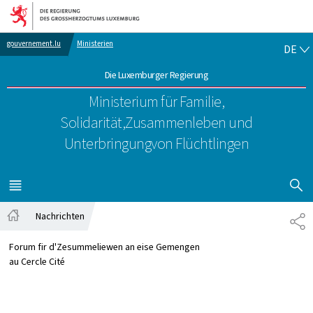
Zur Hauptnavigation
Zum Inhalt
DE
gouvernement.lu
Ministerien
DE
Die Luxemburger Regierung
Ministerium für Familie,
Solidarität,
Zusammenleben und
Unterbringung
von Flüchtlingen
SUCHFLED 
MENÜ
HAUPT-
Nachrichten
TE
Startseite
Forum fir d'Zesummeliewen an eise Gemengen
au Cercle Cité