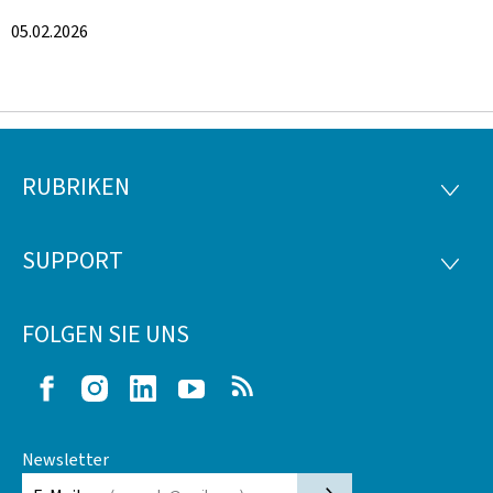
05.02.2026
RUBRIKEN
Footer
RUBRI
SUPPORT
SUPP
FOLGEN SIE UNS
Facebook
Instagram
LinkedIn
Youtube
RSS
Newsletter