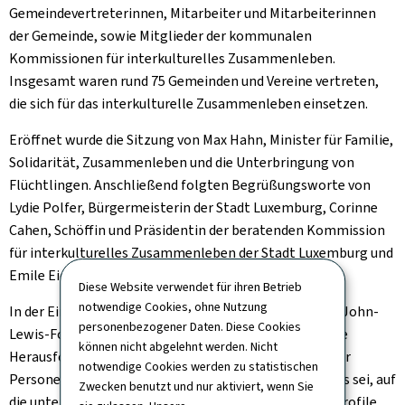
Gemeindevertreterinnen, Mitarbeiter und Mitarbeiterinnen
der Gemeinde, sowie Mitglieder der kommunalen
Kommissionen für interkulturelles Zusammenleben.
Insgesamt waren rund 75 Gemeinden und Vereine vertreten,
die sich für das interkulturelle Zusammenleben einsetzen.
Eröffnet wurde die Sitzung von Max Hahn, Minister für Familie,
Solidarität, Zusammenleben und die Unterbringung von
Flüchtlingen. Anschließend folgten Begrüßungsworte von
Lydie Polfer, Bürgermeisterin der Stadt Luxemburg, Corinne
Cahen, Schöffin und Präsidentin der beratenden Kommission
für interkulturelles Zusammenleben der Stadt Luxemburg und
Emile Eicher, Präsident des SYVICOL.
Diese Website verwendet für ihren Betrieb
notwendige Cookies, ohne Nutzung
In der Einführungsrede ging Jasmine Carty, Fulbright-John-
personenbezogener Daten. Diese Cookies
Lewis-Forscherin an der Universität Luxemburg, auf die
können nicht abgelehnt werden. Nicht
Herausforderungen bei der Aufnahme neu zugezogener
notwendige Cookies werden zu statistischen
Personen in Gemeinden ein. Sie betonte, wie wichtig es sei, auf
Zwecken benutzt und nur aktiviert, wenn Sie
die unterschiedlichen Bedürfnisse der verschiedenen Profile