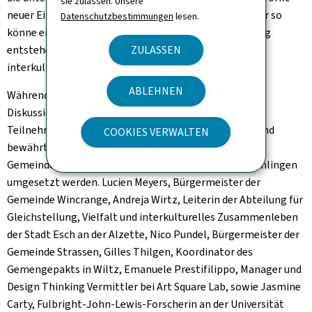
sie zulassen. Unsere
neuer Einwohner und Einwohnerinnen einzugehen. Nur so
Datenschutzbestimmungen
lesen.
könne ein Gefühl der Zugehörigkeit und Verantwortung
entstehen, das wiederum zu einem harmonischeren
ZULASSEN
interkulturellen Zusammenleben beiträgt.
ABLEHNEN
Während der von Lena Hartz, ASTI, moderierten
Diskussionsrunde erhielten die Teilnehmer und
Teilnehmerinnen Einblicke in verschiedene Projekte und
COOKIES VERWALTEN
bewährte Praxisbeispiele, die von unterschiedlichen
Gemeinden im Bereich der Aufnahme von Neuankömmlingen
umgesetzt werden. Lucien Meyers, Bürgermeister der
Gemeinde Wincrange, Andreja Wirtz, Leiterin der Abteilung für
Gleichstellung, Vielfalt und interkulturelles Zusammenleben
der Stadt Esch an der Alzette, Nico Pundel, Bürgermeister der
Gemeinde Strassen, Gilles Thilgen, Koordinator des
Gemengepakts
in Wiltz, Emanuele Prestifilippo, Manager und
Design Thinking Vermittler bei Art Square Lab
, sowie Jasmine
Carty, Fulbright-John-Lewis-Forscherin an der Universität