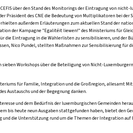
s CEFIS über den Stand des Monitorings der Eintragung von nicht
er Präsident des CNE die Bedeutung von Multiplikatoren bei der 
r erhielten außerdem Erläuterungen zum aktuellen Stand der nati
ation der Kampagne "Egalitéit liewen!" des Ministeriums für Glei
 die Eintragung in die Wählerlisten zu sensibilisieren, und der 
ssen, Nico Pundel, stellten Maßnahmen zur Sensibilisierung für di
n sieben Workshops über die Beteiligung von Nicht-Luxemburgern a
isteriums für Familie, Integration und die Großregion, allesamt M
 des Austauschs und der Begegnung danken.
teresse und dem Bedürfnis der luxemburgischen Gemeinden heraus,
dem bis heute neun Ausgaben stattgefunden haben, bietet den G
ng und die Unterstützung rund um die Themen der Integration auf l