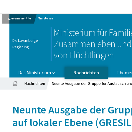
gouvernement.lu
Ministerien
Ministerium für Familie
Die Luxemburger
Zusammenleben und 
Regierung
von Flüchtlingen
DAS MINISTERIUM
Das Ministerium
Nachrichten
Theme
Nachrichten
Neunte Ausgabe der Gruppe für Austausch und 
Startseite
Neunte Ausgabe der Grupp
auf lokaler Ebene (GRESIL