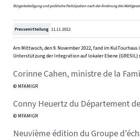
Bürgerbeteiligung und politische Partizipation nach der Änderung des Wahlges
Zum
Pressemitteilung
11.11.2022
Am Mittwoch, den 9. November 2022, fand im KulTourhaus 
Unterstützung der Integration auf lokaler Ebene (GRESIL) 
Corinne Cahen, ministre de la Famil
© MFAMIGR
Conny Heuertz du Département de 
© MFAMIGR
Neuvième édition du Groupe d’écha