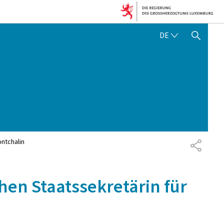
DEUTSCH
DE
SUCHFLED ANZEIGEN / SC
ntchalin
TEILEN
hen Staatssekretärin für