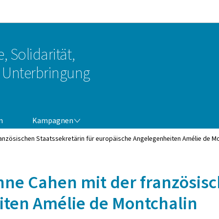
Zur Hauptnavigation
Zum Inhalt
, Solidarität,
Unterbringung
KAMPAGNEN
n
Kampagnen
anzösischen Staatssekretärin für europäische Angelegenheiten Amélie de Mo
ne Cahen mit der französisc
ten Amélie de Montchalin