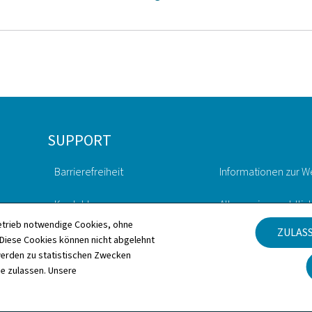
SUPPORT
Barrierefreiheit
Informationen zur W
Kontakt
Allgemeine rechtlic
etrieb notwendige Cookies, ohne
ZULAS
Sitemap
Verwaltung der Coo
iese Cookies können nicht abgelehnt
erden zu statistischen Zwecken
ie zulassen. Unsere