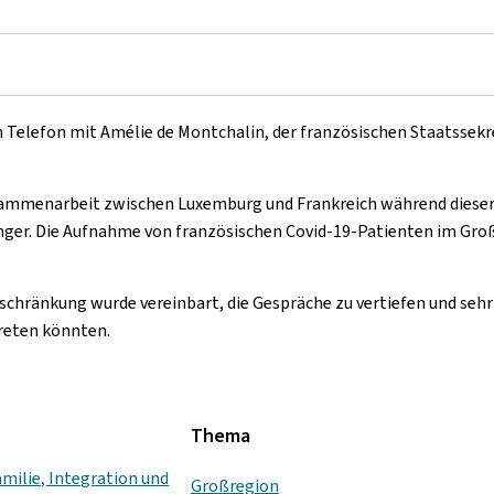
am Telefon mit Amélie de Montchalin, der französischen Staatssek
usammenarbeit zwischen Luxemburg und Frankreich während dieser
nger. Die Aufnahme von französischen Covid-19-Patienten im Großh
chränkung wurde vereinbart, die Gespräche zu vertiefen und sehr b
reten könnten.
Thema
amilie, Integration und
Großregion