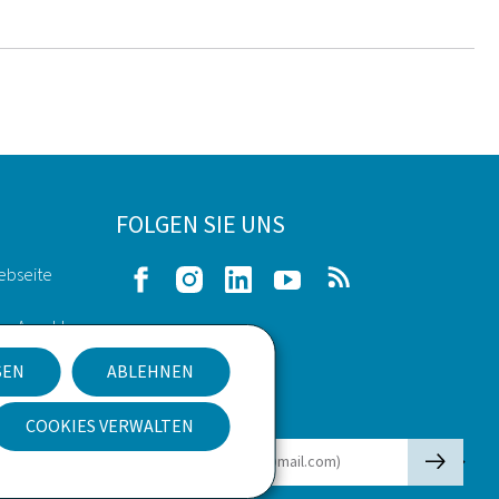
FOLGEN SIE UNS
ebseite
Facebook
Instagram
LinkedIn
Youtube
RSS
he Aspekte
SEN
ABLEHNEN
kies
Newsletter
COOKIES VERWALTEN
🡒
E-Mail