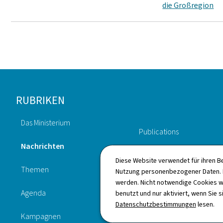
die Großregion
Footer
RUBRIKEN
Das Ministerium
Publications
Nachrichten
Gesetzgebung
Diese Website verwendet für ihren B
Themen
Nutzung personenbezogener Daten. D
Beantragungen
werden. Nicht notwendige Cookies w
Agenda
benutzt und nur aktiviert, wenn Sie s
Verzeichnis
Datenschutzbestimmungen
lesen.
Kampagnen