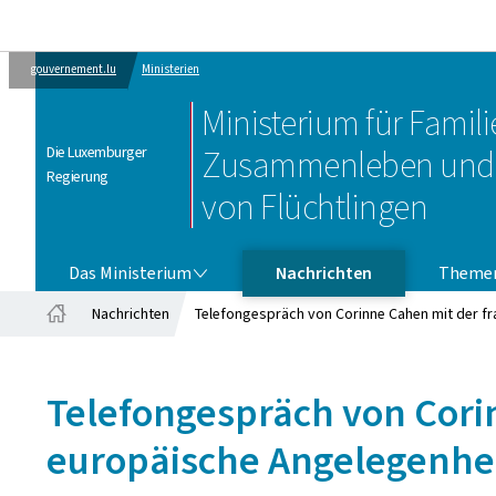
gouvernement.lu
Ministerien
Ministerium für Familie
Die Luxemburger
Zusammenleben und 
Regierung
von Flüchtlingen
DAS MINISTERIUM
Das Ministerium
Nachrichten
Theme
Nachrichten
Telefongespräch von Corinne Cahen mit der fr
Startseite
Telefongespräch von Corin
europäische Angelegenhei