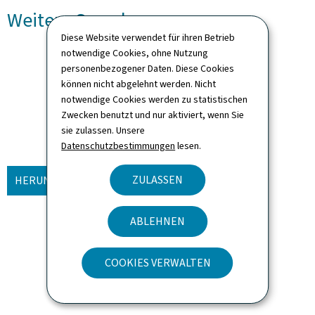
Weitere Sprachen
Diese Website verwendet für ihren Betrieb
notwendige Cookies, ohne Nutzung
Emergency Fax
personenbezogener Daten. Diese Cookies
können nicht abgelehnt werden. Nicht
Sprache(n)
Englisch
notwendige Cookies werden zu statistischen
1 seite(n)
Pdf
157 KB
Zwecken benutzt und nur aktiviert, wenn Sie
sie zulassen. Unsere
Datenschutzbestimmungen
lesen.
ZULASSEN
HERUNTERLADEN
(EN, PDF - 157 KB)
ABLEHNEN
Fax d'urgence
COOKIES VERWALTEN
Sprache(n)
Französisch
1 seite(n)
Pdf
154 KB