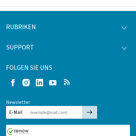
RUBRIKEN
Footer
RUBRI
SUPPORT
SUPP
FOLGEN SIE UNS
Facebook
Instagram
LinkedIn
Youtube
RSS
Newsletter
🡒
E-Mail