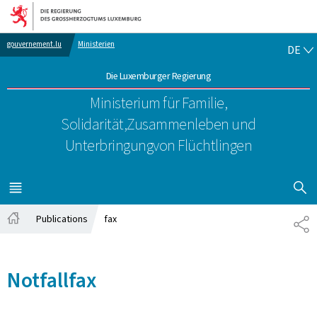
Zur Hauptnavigation
Zum Inhalt
DE
gouvernement.lu
Ministerien
DE
Die Luxemburger Regierung
Ministerium für Familie,
Solidarität,
Zusammenleben und
Unterbringung
von Flüchtlingen
SUCHFLED 
MENÜ
HAUPT-
Publications
fax
TE
Startseite
Notfallfax