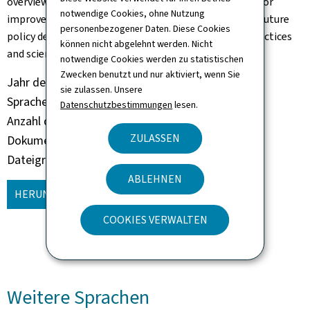
overview of the actions undertaken, highlights areas for
notwendige Cookies, ohne Nutzung
improvement, and formulates recommendations for future
personenbezogener Daten. Diese Cookies
policy development in line with international best practices
können nicht abgelehnt werden. Nicht
and scientific progress.
notwendige Cookies werden zu statistischen
Zwecken benutzt und nur aktiviert, wenn Sie
Jahr der Veröffentlichung
2025
sie zulassen. Unsere
Sprache(n)
Englisch
Datenschutzbestimmungen
lesen.
Anzahl der Seiten
69 seite(n)
ZULASSEN
Dokumentformat
Pdf
Dateigröße
2,28 MB
ABLEHNEN
HERUNTERLADEN
(EN, PDF - 2,28 MB)
COOKIES VERWALTEN
Weitere Sprachen