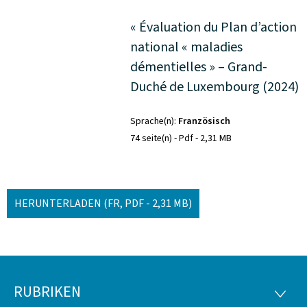
« Évaluation du Plan d’action
national « maladies
démentielles » – Grand-
Duché de Luxembourg (2024)
Sprache(n)
Französisch
74 seite(n)
Pdf
2,31 MB
HERUNTERLADEN
(FR, PDF - 2,31 MB)
RUBRIKEN
Footer
RUBRI