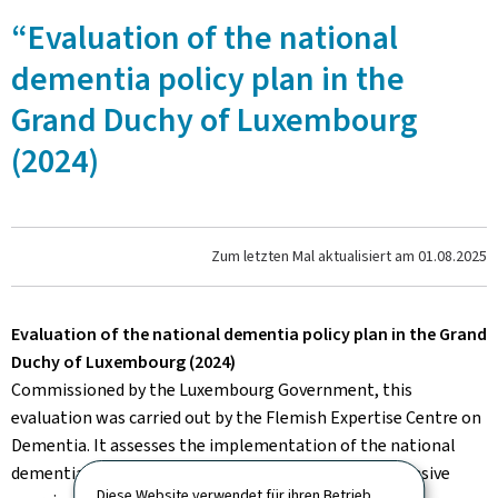
“Evaluation of the national
dementia policy plan in the
Grand Duchy of Luxembourg
(2024)
Zum letzten Mal aktualisiert am
01.08.2025
Evaluation of the national dementia policy plan in the Grand
Duchy of Luxembourg (2024)
Commissioned by the Luxembourg Government, this
evaluation was carried out by the Flemish Expertise Centre on
Dementia. It assesses the implementation of the national
dementia plan adopted in 2013, provides a comprehensive
Diese Website verwendet für ihren Betrieb