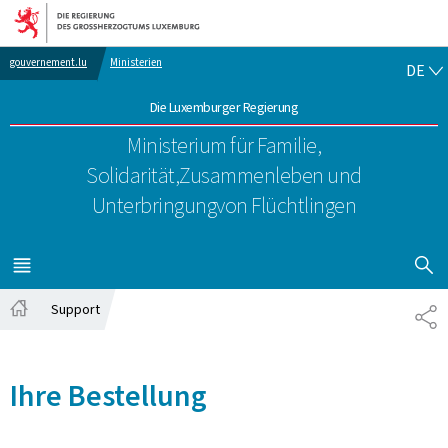
Zur Hauptnavigation
Zum Inhalt
DE
gouvernement.lu
Ministerien
DE
Die Luxemburger Regierung
Ministerium für Familie,
Solidarität,
Zusammenleben und
Unterbringung
von Flüchtlingen
SUCHFLED 
MENÜ
HAUPT-
Support
TE
Startseite
Ihre Bestellung