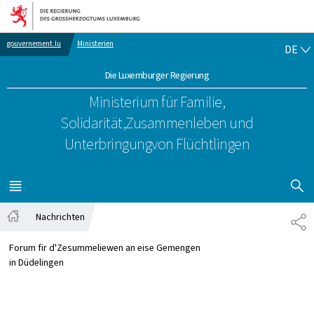
Zur Hauptnavigation
Zum Inhalt
DE
gouvernement.lu
Ministerien
DE
Die Luxemburger Regierung
Ministerium für Familie,
Solidarität,
Zusammenleben und
Unterbringung
von Flüchtlingen
SUCHFLED 
MENÜ
HAUPT-
Nachrichten
TE
Startseite
Forum fir d'Zesummeliewen an eise Gemengen
in Düdelingen