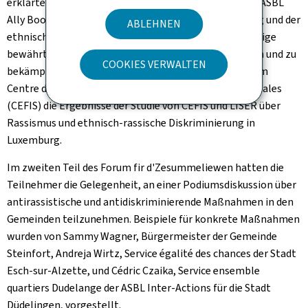
erklärten Sabrina Castello und Myriam Abaied von der ASBL
Ally Book Club
die Konzepte der kognitiven Verzerrung und der
ABLEHNEN
ethnisch-rassischen Mikroaggressionen und gaben einige
bewährte Praktiken an die Hand, um diese zu erkennen und zu
COOKIES VERWALTEN
bekämpfen. Schließlich präsentierte Jessica Lopes vom
Centre d'étude et de formation interculturelles et sociales
(CEFIS) die Ergebnisse der Studie von CEFIS und LISER über
Rassismus und ethnisch-rassische Diskriminierung in
Luxemburg.
Im zweiten Teil des
Forum fir d'Zesummeliewen
hatten die
Teilnehmer die Gelegenheit, an einer Podiumsdiskussion über
antirassistische und antidiskriminierende Maßnahmen in den
Gemeinden teilzunehmen. Beispiele für konkrete Maßnahmen
wurden von Sammy Wagner, Bürgermeister der Gemeinde
Steinfort, Andreja Wirtz,
Service égalité des chances
der Stadt
Esch-sur-Alzette, und Cédric Czaika,
Service ensemble
quartiers Dudelange
der ASBL
Inter-Actions
für die Stadt
Düdelingen, vorgestellt.