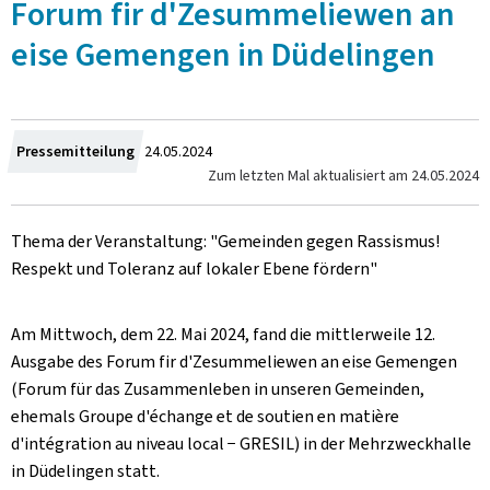
Forum fir d'Zesummeliewen an
eise Gemengen in Düdelingen
Zum
Pressemitteilung
24.05.2024
Zum letzten Mal aktualisiert am
24.05.2024
Thema der Veranstaltung: "Gemeinden gegen Rassismus!
Respekt und Toleranz auf lokaler Ebene fördern"
Am Mittwoch, dem 22. Mai 2024, fand die mittlerweile 12.
Ausgabe des
Forum fir d'Zesummeliewen an eise Gemengen
(Forum für das Zusammenleben in unseren Gemeinden,
ehemals
Groupe d'échange et de soutien en matière
d'intégration au niveau local
− GRESIL) in der Mehrzweckhalle
in Düdelingen statt.