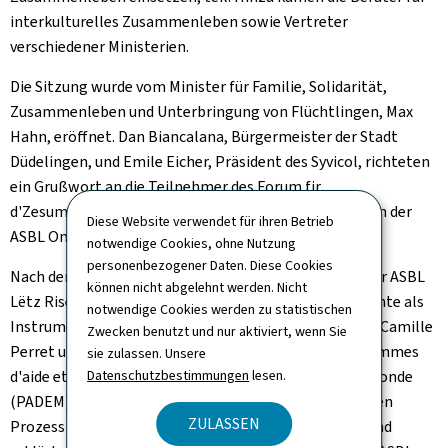
interkulturelles Zusammenleben sowie Vertreter
verschiedener Ministerien.
Die Sitzung wurde vom Minister für Familie, Solidarität,
Zusammenleben und Unterbringung von Flüchtlingen, Max
Hahn, eröffnet. Dan Biancalana, Bürgermeister der Stadt
Düdelingen, und Emile Eicher, Präsident des Syvicol, richteten
ein Grußwort an die Teilnehmer des
Forum fir
d'Zesummeliewen
. Caty Diop und Madeleine Yougye von der
Diese Website verwendet für ihren Betrieb
ASBL One People führten durch die Veranstaltung.
notwendige Cookies, ohne Nutzung
personenbezogener Daten. Diese Cookies
Nach der Begrüßung sprach Sandrine Gashonga von der ASBL
können nicht abgelehnt werden. Nicht
Lëtz Rise Up über die luxemburgische Kolonialgeschichte als
notwendige Cookies werden zu statistischen
Instrument zur Bekämpfung von Rassismus, während Camille
Zwecken benutzt und nur aktiviert, wenn Sie
Perret und Manuella Tiako Penda von der NGO
Programmes
sie zulassen. Unsere
Datenschutzbestimmungen
lesen.
d'aide et de développement destinés aux enfants du monde
(PADEM) ein interaktives Quiz über Stereotypen und den
ZULASSEN
Prozess der Diskriminierung moderierten. Anschließend