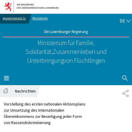
Zur Hauptnavigation
Zum Inhalt
DE
gouvernement.lu
Ministerien
DE
Die Luxemburger Regierung
Ministerium für Familie,
Solidarität,
Zusammenleben und
Unterbringung
von Flüchtlingen
SUCHFLED 
MENÜ
HAUPT-
Nachrichten
TE
Startseite
Vorstellung des ersten nationalen Aktionsplans
zur Umsetzung des Internationalen
Übereinkommens zur Beseitigung jeder Form
von Rassendiskriminierung