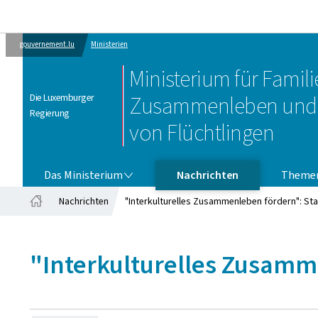
gouvernement.lu
Ministerien
Ministerium für Familie
Die Luxemburger
Zusammenleben und 
Regierung
von Flüchtlingen
DAS MINISTERIUM
Das Ministerium
Nachrichten
Theme
Nachrichten
"Interkulturelles Zusammenleben fördern": Sta
Startseite
"Interkulturelles Zusamme