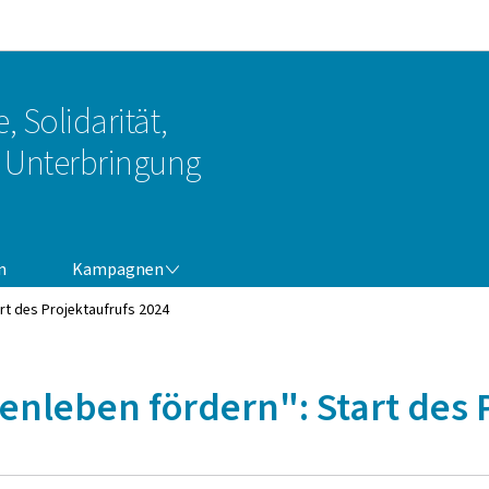
Zur Hauptnavigation
Zum Inhalt
, Solidarität,
Unterbringung
KAMPAGNEN
n
Kampagnen
rt des Projektaufrufs 2024
nleben fördern": Start des 