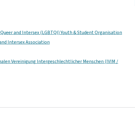
, Queer and Intersex (LGBTQI) Youth & Student Organisation
 and Intersex Association
nalen Vereinigung Intergeschlechtlicher Menschen (IVIM /