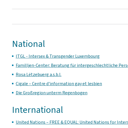
National
ITGL - Intersex & Transgender Luxembourg
Familljen-Center: Beratung für intergeschlechtliche Pers
Rosa Lëtzebuerg a.s.b.l.
Cigale – Centre d'information gay et lesbien
Die Großregion unterm Regenbogen
International
United Nations – FREE & EQUAL: United Nations for Inte