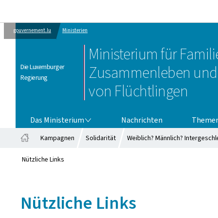
gouvernement.lu
Ministerien
Ministerium für Familie
Die Luxemburger
Zusammenleben und 
Regierung
von Flüchtlingen
DAS MINISTERIUM
Das Ministerium
Nachrichten
Theme
Kampagnen
Solidarität
Weiblich? Männlich? Intergeschl
Startseite
Nützliche Links
Nützliche Links