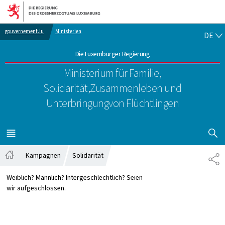
Zur Hauptnavigation
Zum Inhalt
DE
gouvernement.lu
Ministerien
DE
Die Luxemburger Regierung
Ministerium für Familie,
Solidarität,
Zusammenleben und
Unterbringung
von Flüchtlingen
SUCHFLED 
MENÜ
HAUPT-
Kampagnen
Solidarität
TE
Startseite
Weiblich? Männlich? Intergeschlechtlich? Seien
wir aufgeschlossen.