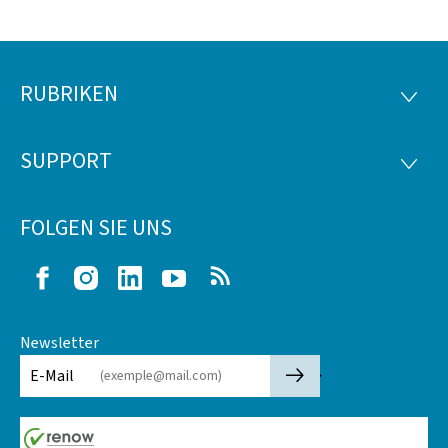
RUBRIKEN
Footer
RUBRI
SUPPORT
SUPP
FOLGEN SIE UNS
Facebook
Instagram
LinkedIn
Youtube
RSS
Newsletter
🡒
E-Mail