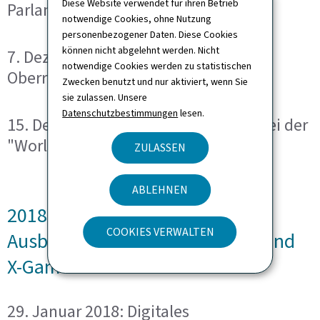
Diese Website verwendet für ihren Betrieb
Parlamentarierrates
notwendige Cookies, ohne Nutzung
personenbezogener Daten. Diese Cookies
können nicht abgelehnt werden. Nicht
7. Dezember 2017: Grossregion und
notwendige Cookies werden zu statistischen
Oberrhein kommen zusammen
Zwecken benutzt und nur aktiviert, wenn Sie
sie zulassen. Unsere
Datenschutzbestimmungen
lesen.
15. Dezember 2017: Corinne Cahen bei der
"WorldEfficiency" in Paris
ZULASSEN
ABLEHNEN
2018: Grenzüberschreitende
COOKIES VERWALTEN
Ausbildung, Jugendparlament und
X-Games
29. Januar 2018: Digitales