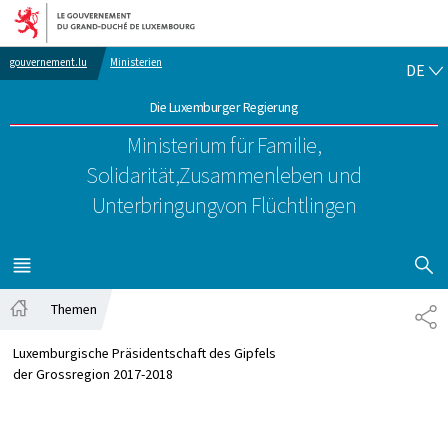
Zur Hauptnavigation
Zum Inhalt
DE
gouvernement.lu
Ministerien
DE
Die Luxemburger Regierung
Ministerium für Familie,
Solidarität,
Zusammenleben und
Unterbringung
von Flüchtlingen
SUCHFLED 
MENÜ
HAUPT-
Themen
PA
Startseite
Luxemburgische Präsidentschaft des Gipfels
der Grossregion 2017-2018