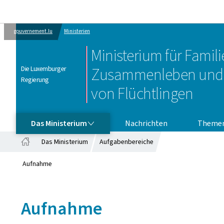
gouvernement.lu
Ministerien
Ministerium für Familie
Die Luxemburger
Zusammenleben und 
Regierung
von Flüchtlingen
DAS MINISTERIUM
Das Ministerium
Nachrichten
Theme
Das Ministerium
Aufgabenbereiche
Startseite
Aufnahme
Aufnahme