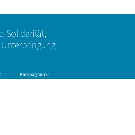
Zur Hauptnavigation
Zum Inhalt
, Solidarität,
Unterbringung
KAMPAGNEN
n
Kampagnen