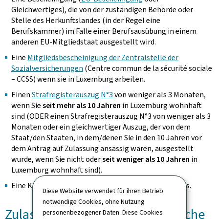
Gleichwertiges), die von der zuständigen Behörde oder
Stelle des Herkunftslandes (in der Regel eine
Berufskammer) im Falle einer Berufsausübung in einem
anderen EU-Mitgliedstaat ausgestellt wird.
Eine
Mitgliedsbescheinigung der Zentralstelle der
Sozialversicherungen
(Centre commun de la sécurité sociale
– CCSS) wenn sie in Luxemburg arbeiten.
Einen
Strafregisterauszug N°3
von weniger als 3 Monaten,
wenn Sie
seit mehr als 10 Jahren
in Luxemburg wohnhaft
sind (ODER einen Strafregisterauszug N°3 von weniger als 3
Monaten oder ein gleichwertiger Auszug, der von dem
Staat/den Staaten, in dem/denen Sie in den 10 Jahren vor
dem Antrag auf Zulassung ansässig waren, ausgestellt
wurde, wenn Sie nicht oder
seit weniger als 10 Jahren
in
Luxemburg wohnhaft sind).
Eine Kopie Ihres Personalausweises oder Reisepasses.
Diese Website verwendet für ihren Betrieb
notwendige Cookies, ohne Nutzung
Zulassungsverfahren für juristische
personenbezogener Daten. Diese Cookies