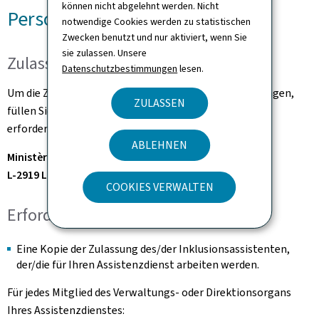
können nicht abgelehnt werden. Nicht
Personen
notwendige Cookies werden zu statistischen
Zwecken benutzt und nur aktiviert, wenn Sie
sie zulassen. Unsere
Zulassungsantrag
Datenschutzbestimmungen
lesen.
Um die Zulassung für einen Assistenzdienst zu beantragen,
ZULASSEN
füllen Sie den Antrag aus und reichen Sie ihn mit den
erforderlichen Unterlagen ein beim:
ABLEHNEN
Ministère de la Famille
L-2919 Luxembourg
COOKIES VERWALTEN
Erforderliche Unterlagen
Eine Kopie der Zulassung des/der Inklusionsassistenten,
der/die für Ihren Assistenzdienst arbeiten werden.
Für jedes Mitglied des Verwaltungs- oder Direktionsorgans
Ihres Assistenzdienstes: