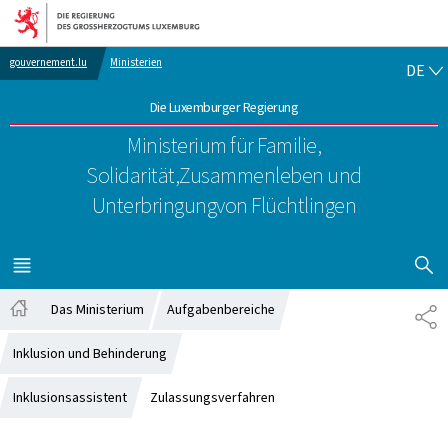
Zur Hauptnavigation
Zum Inhalt
DE
gouvernement.lu
Ministerien
DE
Die Luxemburger Regierung
Ministerium für Familie,
Solidarität,
Zusammenleben und
Unterbringung
von Flüchtlingen
SUCHFLED 
MENÜ
HAUPT-
Das Ministerium
Aufgabenbereiche
TE
Startseite
Inklusion und Behinderung
Inklusionsassistent
Zulassungsverfahren