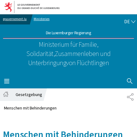
Zur Hauptnavigation
Zum Inhalt
DE
gouvernement.lu
Ministerien
DE
Die Luxemburger Regierung
Ministerium für Familie,
Solidarität,
Zusammenleben und
Unterbringung
von Flüchtlingen
SUCHFLED 
MENÜ
HAUPT-
Gesetzgebung
PA
Startseite
Menschen mit Behinderungen
Menschen mit Behinderungen