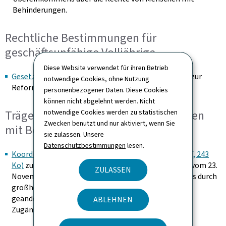
Behinderungen.
Rechtliche Bestimmungen für
geschäftsunfähige Volljährige
Diese Website verwendet für ihren Betrieb
Gesetz vom 11. August 1982 (Allemand, Pdf, 417 Ko)
zur
notwendige Cookies, ohne Nutzung
Reform des Erwachsenenschutzrechts
personenbezogener Daten. Diese Cookies
können nicht abgelehnt werden. Nicht
notwendige Cookies werden zu statistischen
Träger von Einrichtungen für Menschen
Zwecken benutzt und nur aktiviert, wenn Sie
mit Behinderungen
sie zulassen. Unsere
Datenschutzbestimmungen
lesen.
Koordinierter Text vom 17. März 2008 (Allemand, Pdf, 243
Ko)
zur Änderung der großherzoglichen Verordnung vom 23.
ZULASSEN
November 2001 zur Umsetzung der Artikel 1 und 2 des durch
großherzogliche Verordnung vom 25. Januar 2008
geänderten Gesetzes vom 29. März 2001 über die
ABLEHNEN
Zugänglichkeit von öffentlichen Räumen