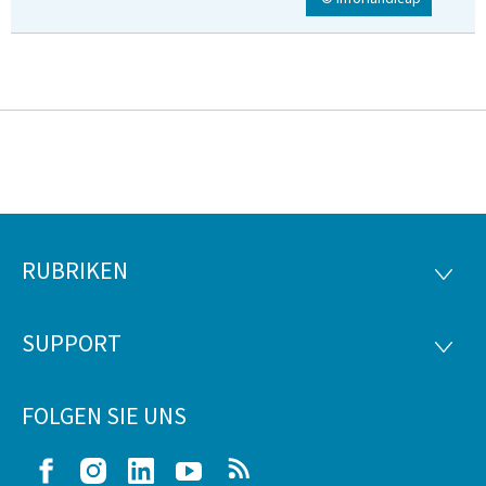
RUBRIKEN
Footer
RUBRI
SUPPORT
SUPP
FOLGEN SIE UNS
Facebook
Instagram
LinkedIn
Youtube
RSS