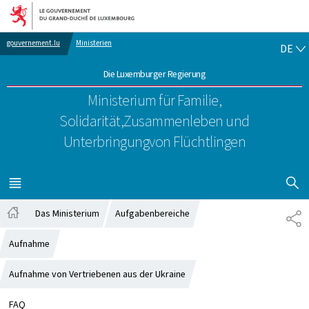
Zur Hauptnavigation
Zum Inhalt
DE
gouvernement.lu
Ministerien
DE
Die Luxemburger Regierung
Ministerium für Familie,
Solidarität,
Zusammenleben und
Unterbringung
von Flüchtlingen
SUCHFLED 
MENÜ
HAUPT-
Das Ministerium
Aufgabenbereiche
PA
Startseite
Aufnahme
Aufnahme von Vertriebenen aus der Ukraine
FAQ