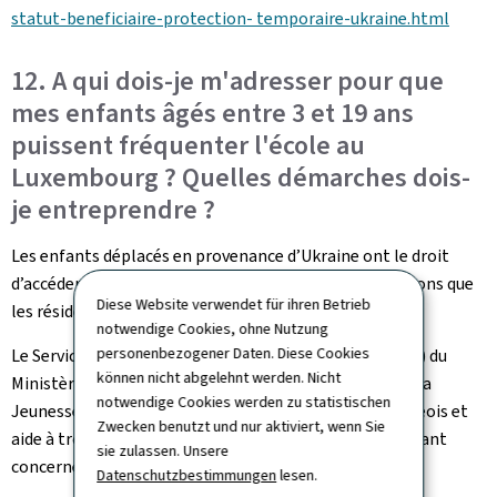
statut-beneficiaire-protection- temporaire-ukraine.html
12. A qui dois-je m'adresser pour que
mes enfants âgés entre 3 et 19 ans
puissent fréquenter l'école au
Luxembourg ? Quelles démarches dois-
je entreprendre ?
Les enfants déplacés en provenance d’Ukraine ont le droit
d’accéder au système éducatif dans les mêmes conditions que
Diese Website verwendet für ihren Betrieb
les résidents luxembourgeois.
notwendige Cookies, ohne Nutzung
personenbezogener Daten. Diese Cookies
Le Service de l'intégration et de l'accueil scolaires (SIA) du
können nicht abgelehnt werden. Nicht
Ministère de l’Education nationale, de l’Enfance et de la
notwendige Cookies werden zu statistischen
Jeunesse informe sur le système scolaire luxembourgeois et
Zwecken benutzt und nur aktiviert, wenn Sie
aide à trouver la classe et l’école qui correspond à l’enfant
sie zulassen. Unsere
concerné.
Datenschutzbestimmungen
lesen.