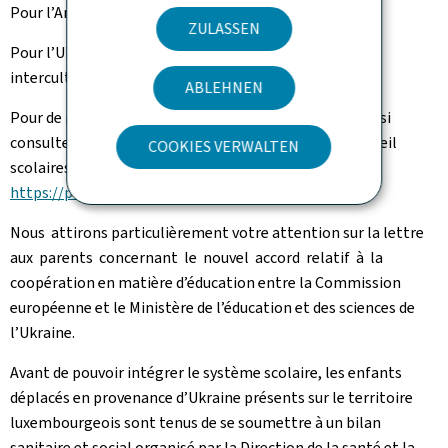
Pour l’Anglais : (+352) 247-76570
ZULASSEN
Pour l’Ukrainien : (+352) 247-76976 où des médiateurs
interculturels pourront répondre aux questions.
ABLEHNEN
Pour de plus amples renseignements, vous pouvez aussi
consulter le site du Service de l'intégration et de l’accueil
COOKIES VERWALTEN
scolaires (SIA) nouvellement créé :
https://portal.education.lu/sia/
.
Nous attirons particulièrement votre attention sur la lettre
aux parents concernant le nouvel accord relatif à la
coopération en matière d’éducation entre la Commission
européenne et le Ministère de l’éducation et des sciences de
l’Ukraine.
Avant de pouvoir intégrer le système scolaire, les enfants
déplacés en provenance d’Ukraine présents sur le territoire
luxembourgeois sont tenus de se soumettre à un bilan
sanitaire et social organisé par la Direction de la santé et la