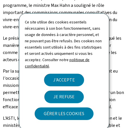
programme, le ministre Max Hahn a souligné le rôle
important des commissions communales consultatives du
vivre-ensemble interculturel (CCVEI) dans la promotion du
Ce site utilise des cookies essentiels
vivre-ensemble interculturel au niveau local.
nécessaires à son bon fonctionnement, sans
usage de données à caractère personnel, et
Le président du SYVICOL Emile Eicher, à son tour, a évoqué les
ne pouvant pas être refusés. Des cookies non
manières dont les responsables politiques peuvent agir
essentiels sont utilisés à des fins statistiques
comme force motrice d'une bonne collaboration entre les
et seront activés uniquement si vous les
acteurs du vivre-ensemble au niveau local.
acceptez. Consulter notre
politique de
confidentialité
.
Par la suite, les participants présents à Niederanven ont eu
l'occasion de participer à des ateliers pratiques sur les
J'ACCEPTE
missions de la commission du vivre-ensemble (CCVEI),
permettant ainsi d'identifier ensemble des pistes pour un bon
JE REFUSE
fonctionnement de cet organe, et pour une collaboration
efficace avec les responsables politiques au niveau local.
GÉRER LES COOKIES
L'ASTI, le SYVICOL, le CEFIS, la commune de Niederanven et le
ministère de la Famille, des Solidarités, du Vivre ensemble et