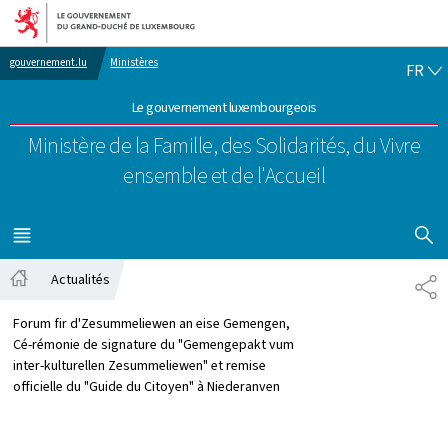
Aller au menu principal
Aller au contenu
FR
gouvernement.lu
Ministères
FR
Le gouvernement luxembourgeois
Ministère de la Famille, des Solidarités,
du Vivre
ensemble et de l'Accueil
AFFICHER
MENU
PRINCIPAL
Actualités
PA
Accueil
Forum fir d'Zesummeliewen an eise Gemengen,
Cé-rémonie de signature du "Gemengepakt vum
inter-kulturellen Zesummeliewen" et remise
officielle du "Guide du Citoyen" à Niederanven