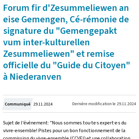
Forum fir d'Zesummeliewen an
eise Gemengen, Cé-rémonie de
signature du "Gemengepakt
vum inter-kulturellen
Zesummeliewen" et remise
officielle du "Guide du Citoyen"
à Niederanven
Crée
Dernière modification le
29.11.2024
Communiqué
29.11.2024
le
Sujet de l'événement: "Nous sommes tou·te·s expert·e·s du
vivre-ensemble! Pistes pour un bon fonctionnement de la
commission du vivre-ensemble (CCVEI) et une collaboration