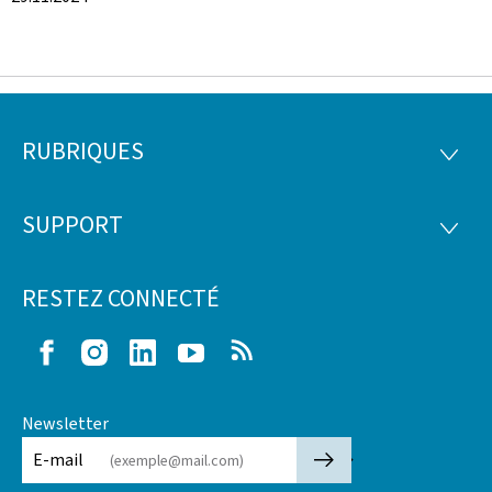
RUBRIQUES
Pied
RUBRI
de
SUPPORT
SUPP
page
RESTEZ CONNECTÉ
Facebook
Instagram
LinkedIn
Youtube
RSS
Newsletter
🡒
E-mail