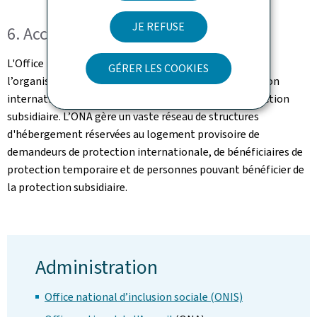
JE REFUSE
6. Accueil
L'Office national de l’Accueil (ONA) est en charge de
GÉRER LES COOKIES
l’organisation de l'accueil des demandeurs de protection
internationale, de protection temporaire et de protection
subsidiaire. L’ONA gère un vaste réseau de structures
d'hébergement réservées au logement provisoire de
demandeurs de protection internationale, de bénéficiaires de
protection temporaire et de personnes pouvant bénéficier de
la protection subsidiaire.
Administration
Office national d’inclusion sociale (ONIS)