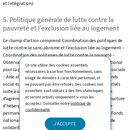
et Intégration).
5. Politique générale de lutte contre la
pauvreté et l’exclusion liée au logement
Ce champ d’action comprend: Coordination des politiques de
lutte contre le sans-abrisme et l’exclusion liée au logement –
Coordination des politiques de lutte contre la pauvreté –
Observatoire des politiques sociales – Plan d’action national
Ce site utilise des cookies essentiels
pour la prévention et la lutte contre la pauvreté – Aide sociale
nécessaires à son bon fonctionnement, sans
– Aide alimentaire et assistance matérielle de base (Fonds
usage de données à caractère personnel, et
social européen plus) – Aide financière pour ménages privés
ne pouvant pas être refusés. Des cookies non
essentiels sont utilisés à des fins statistiques
suite à une catastrophe naturelle – Gestion et contrôle
et seront activés uniquement si vous les
d’agréments et de conventions – Surendettement – Structure
acceptez. Consulter notre
politique de
d’hébergement d’urgence multifonctionnelle – Groupe
confidentialité
.
permanent d’encadrement psycho-traumatologique – Fonds
national de solidarité – Prestations du Fonds national de
J'ACCEPTE
solidarité – Office national d’inclusion sociale.