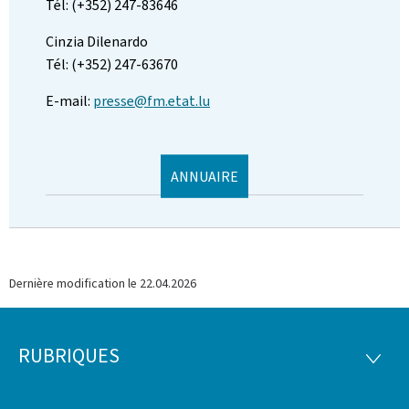
Tél: (+352) 247-83646
Cinzia Dilenardo
Tél: (+352) 247-63670
E-mail:
presse@fm.etat.lu
ANNUAIRE
Dernière modification le
22.04.2026
RUBRIQUES
Pied
RUBRI
de