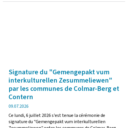
Signature du "Gemengepakt vum
interkulturellen Zesummeliewen"
par les communes de Colmar-Berg et
Contern
date
09.07.2026
de
Ce lundi, 6 juillet 2026 s'est tenue la cérémonie de
publication
signature du "Gemengepakt vum interkulturellen
Zesummeliewen" entre les communes de Colmar-Berg