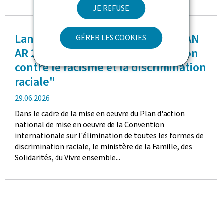
JE REFUSE
Lancement de l'appel à projets PAN
GÉRER LES COOKIES
AR 2026: "Actions de sensibilisation
contre le racisme et la discrimination
raciale"
date
29.06.2026
de
Dans le cadre de la mise en oeuvre du Plan d'action
publication
national de mise en oeuvre de la Convention
internationale sur l'élimination de toutes les formes de
discrimination raciale, le ministère de la Famille, des
Solidarités, du Vivre ensemble...