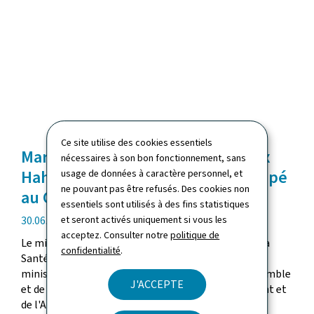
Ce site utilise des cookies essentiels
Marc Spautz, Martine Deprez, Max
nécessaires à son bon fonctionnement, sans
Hahn et Claude Meisch ont participé
usage de données à caractère personnel, et
ne pouvant pas être refusés. Des cookies non
au Conseil EPSCO à Luxembourg
essentiels sont utilisés à des fins statistiques
date
30.06.2026
et seront activés uniquement si vous les
de
acceptez. Consulter notre
politique de
Le ministre du Travail, Marc Spautz, la ministre de la
publication
confidentialité
.
Santé et de la Sécurité sociale, Martine Deprez, le
ministre de la Famille, des Solidarités, du Vivre ensemble
J'ACCEPTE
et de l'Accueil, Max Hahn, et le ministre du Logement et
de l'Aménagement...