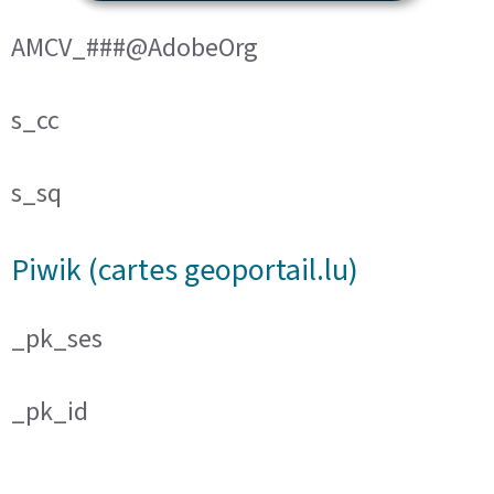
AMCV_###@AdobeOrg
s_cc
s_sq
Piwik (cartes geoportail.lu)
_pk_ses
_pk_id