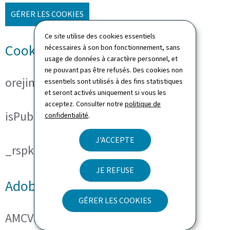
GÉRER LES COOKIES
Ce site utilise des cookies essentiels
Cookies techniques
nécessaires à son bon fonctionnement, sans
usage de données à caractère personnel, et
ne pouvant pas être refusés. Des cookies non
orejime
essentiels sont utilisés à des fins statistiques
et seront activés uniquement si vous les
acceptez. Consulter notre
politique de
isPublicWebsite
confidentialité
.
J'ACCEPTE
_rspkrLoadCore (ReadSpeaker)
JE REFUSE
Adobe Analytics
GÉRER LES COOKIES
AMCVS_###@AdobeOrg