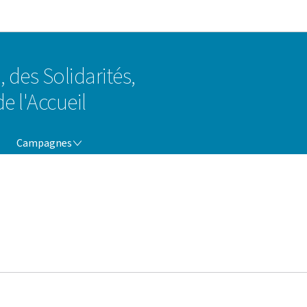
Aller au menu principal
Aller au contenu
, des Solidarités,
e l'Accueil
CAMPAGNES
Campagnes