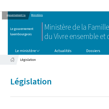
gouvernement.lu
Ministères
Ministère de la Famille
Le gouvernement
du Vivre ensemble et d
luxembourgeois
LE MINISTÈRE
Le ministère
Actualités
Dossiers
Législation
Accueil
Législation