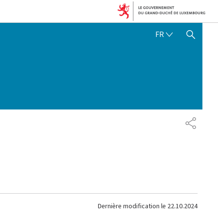
FRANÇAIS
FR
AFFICHER / MASQUER 
PARTAG
Dernière modification le
22.10.2024