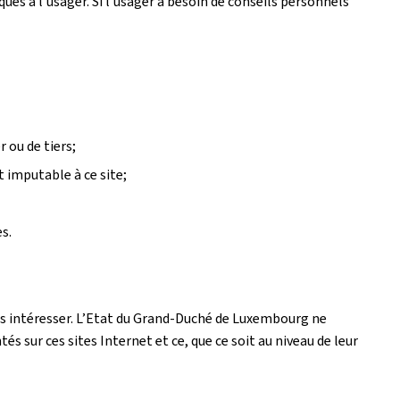
es à l’usager. Si l’usager a besoin de conseils personnels
 ou de tiers;
t imputable à ce site;
s.
 les intéresser. L’Etat du Grand-Duché de Luxembourg ne
 sur ces sites Internet et ce, que ce soit au niveau de leur