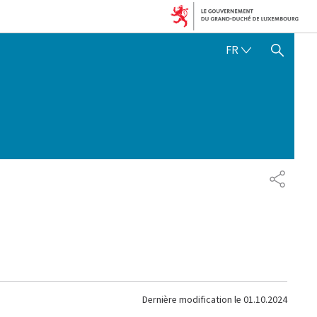
FRANÇAIS
FR
AFFICHER / MASQUER 
PARTAG
Dernière modification le
01.10.2024