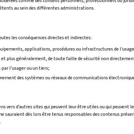
sidérées comme des conseils personnels, professionnels ou juridiqu
pétents au sein des différentes administrations.
outes les conséquences directes et indirectes:
équipements, applications, procédures ou infrastructures de l'usager
rs et plus généralement, de toute faille de sécurité non directemen
ar l'usager ou un tiers;
onnement des systèmes ou réseaux de communications électronique
ens vers d’autres sites qui peuvent leur être utiles ou qui peuvent
e sauraient dès lors être tenus responsables des contenus présentés
.