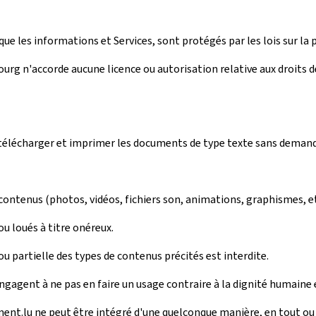
ue les informations et Services, sont protégés par les lois sur la p
rg n'accorde aucune licence ou autorisation relative aux droits de 
r, télécharger et imprimer les documents de type texte sans deman
 contenus (photos, vidéos, fichiers son, animations, graphismes, e
u loués à titre onéreux.
 partielle des types de contenus précités est interdite.
engagent à ne pas en faire un usage contraire à la dignité humaine 
ment.lu ne peut être intégré d'une quelconque manière, en tout ou e