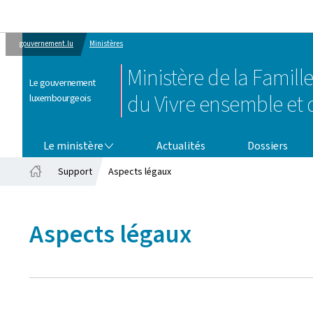
gouvernement.lu
Ministères
Ministère de la Famille
Le gouvernement
du Vivre ensemble et d
luxembourgeois
LE MINISTÈRE
Le ministère
Actualités
Dossiers
Support
Aspects légaux
Accueil
Aspects légaux