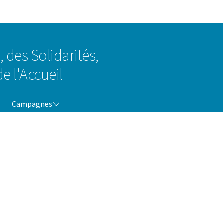
Aller au menu principal
Aller au contenu
, des Solidarités,
e l'Accueil
CAMPAGNES
Campagnes