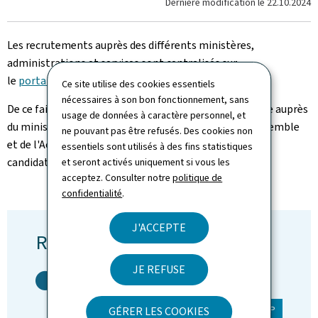
Dernière modification le
22.10.2024
Les recrutements auprès des différents ministères,
administrations et services sont centralisés sur
le
portail GovJobs
.
Ce site utilise des cookies essentiels
nécessaires à son bon fonctionnement, sans
De ce fait, les personnes intéressées à briguer un poste auprès
usage de données à caractère personnel, et
du ministère de la Famille, des Solidarités, du Vivre ensemble
ne pouvant pas être refusés. Des cookies non
et de l'Accueil, doivent impérativement déposer leur
essentiels sont utilisés à des fins statistiques
candidature via le portail GovJobs.
et seront activés uniquement si vous les
acceptez. Consulter notre
politique de
confidentialité
.
J'ACCEPTE
Recrutement
JE REFUSE
© SIP
GÉRER LES COOKIES