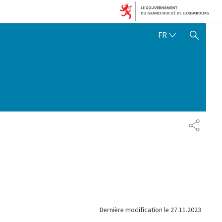
FRANÇAIS
FR
AFFICHER / MASQUER 
PARTAG
Dernière modification le
27.11.2023