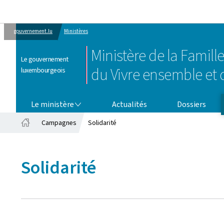
gouvernement.lu
Ministères
Ministère de la Famille
Le gouvernement
du Vivre ensemble et d
luxembourgeois
LE MINISTÈRE
Le ministère
Actualités
Dossiers
Campagnes
Solidarité
Accueil
Solidarité