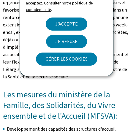
urgences, limiter la transmission de maladies infectieuses et
acceptez. Consulter notre
politique de
confidentialité
.
favoriser la réinsertion, il est indispensable d'investir dans un
renforcement coordonné de ces services, notamment par une
J'ACCEPTE
extension des horaires d'accueil, y compris la nuit et les week-
ends", explique Martine Deprez. "Plusieurs mesures concrètes,
déjà conceptualisées en 2024, sont en cours
JE REFUSE
d'implémentation, et je remercie d'ores et déjà les
associations partenaires concernées pour leur engagement et
GÉRER LES COOKIES
leur flexibilité qui permettent la mise en œuvre rapide de
l'élargissement de l'offre des services", conclut la ministre de
la Santé et de la Sécurité sociale.
Les mesures du ministère de la
Famille, des Solidarités, du Vivre
ensemble et de l'Accueil (MFSVA):
Développement des capacités des structures d'accueil