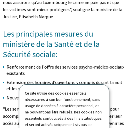
nous assurons qu'au Luxembourg le crime ne paie pas et que
les victimes sont mieux protégées", souligne la ministre de la
Justice, Elisabeth Margue.
Les principales mesures du
ministère de la Santé et de la
Sécurité sociale:
Renforcement de l'offre des services psycho-médico-sociaux
existants
Extension des horaires d'ouverture, y compris durant la nuit
et les week-ends
Ce site utilise des cookies essentiels
Nouvelles structures pour l'Abrigado
nécessaires à son bon fonctionnement, sans
usage de données à caractère personnel, et
"Les services psycho-médico-sociaux jouent un rôle clé pour
ne pouvant pas être refusés. Des cookies non
accompagner les personnes en grande détresse, faciliter leur
essentiels sont utilisés à des fins statistiques
accès aux soins et soutenir leur stabilisation. Pour prévenir les
et seront activés uniquement si vous les