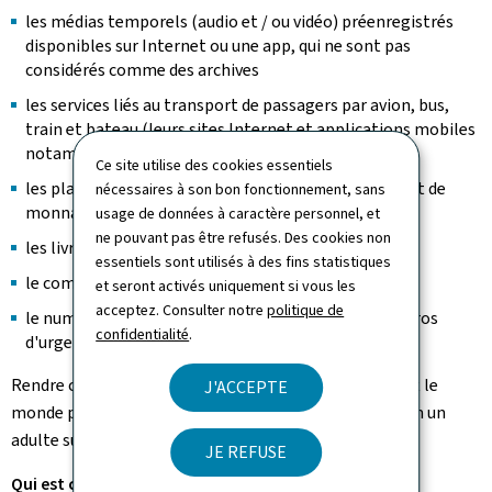
les médias temporels (audio et / ou vidéo) préenregistrés
disponibles sur Internet ou une app, qui ne sont pas
considérés comme des archives
les services liés au transport de passagers par avion, bus,
train et bateau (leurs sites Internet et applications mobiles
notamment), sauf exceptions prévues par la loi
Ce site utilise des cookies essentiels
les plateformes d'e-banking, de paiement en ligne et de
nécessaires à son bon fonctionnement, sans
monnaie électronique
usage de données à caractère personnel, et
ne pouvant pas être refusés. Des cookies non
les livres numériques
essentiels sont utilisés à des fins statistiques
le commerce électronique
et seront activés uniquement si vous les
acceptez. Consulter notre
politique de
le numéro d'urgence européen 112 et d'autres numéros
confidentialité
.
d'urgence nationaux.
Rendre ces services et dispositifs accessibles pour tout le
J'ACCEPTE
monde permettra donc de faciliter la vie d'au minimum un
adulte sur cinq.
JE REFUSE
Qui est concerné?