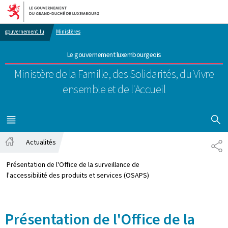
Aller au menu principal
Aller au contenu
gouvernement.lu
Ministères
Le gouvernement luxembourgeois
Ministère de la Famille, des Solidarités,
du Vivre
ensemble et de l'Accueil
AFFICHER
MENU
PRINCIPAL
Actualités
PA
Accueil
Présentation de l'Office de la surveillance de
l'accessibilité des produits et services (OSAPS)
Présentation de l'Office de la