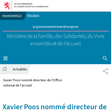
Aller au menu principal
Aller au contenu
gouvernement.lu
Ministères
Le gouvernement luxembourgeois
Ministère de la Famille, des Solidarités,
du Vivre
ensemble et de l'Accueil
AFFICHER
MENU
PRINCIPAL
Actualités
PA
Accueil
Xavier Poos nommé directeur de l'Office
national de l'accueil
Xavier Poos nommé directeur de