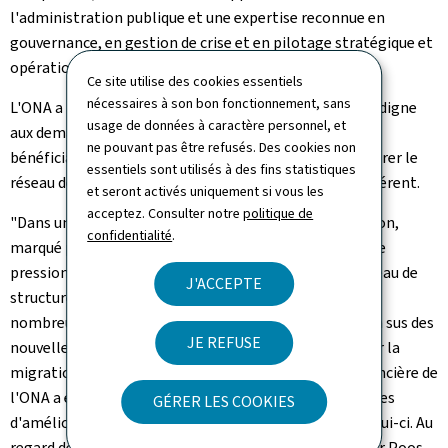
l'administration publique et une expertise reconnue en
gouvernance, en gestion de crise et en pilotage stratégique et
opérationnel.
Ce site utilise des cookies essentiels
nécessaires à son bon fonctionnement, sans
L'ONA a pour mission principale de garantir un accueil digne
usage de données à caractère personnel, et
aux demandeurs de protection internationale et aux
ne pouvant pas être refusés. Des cookies non
bénéficiaires de protection temporaire, ainsi que de gérer le
essentiels sont utilisés à des fins statistiques
réseau des structures d'hébergement temporaire y afférent.
et seront activés uniquement si vous les
acceptez. Consulter notre
politique de
"Dans un contexte international en constante évolution,
confidentialité
.
marqué par des afflux importants au fil des années, une
pression soutenue sur les capacités d'accueil et un réseau de
J'ACCEPTE
structures très hétérogène, l'ONA est confronté à de
nombreux défis, tant externes qu'internes. En effet, en sus des
JE REFUSE
nouvelles obligations découlant du Pacte européen sur la
migration et l'asile, la revue organisationnelle et financière de
l'ONA a également identifié un certain nombre de pistes
GÉRER LES COOKIES
d'amélioration pour l'organisation et la gestion de celui-ci. Au
regard de son expérience et de ses compétences, Xavier Poos