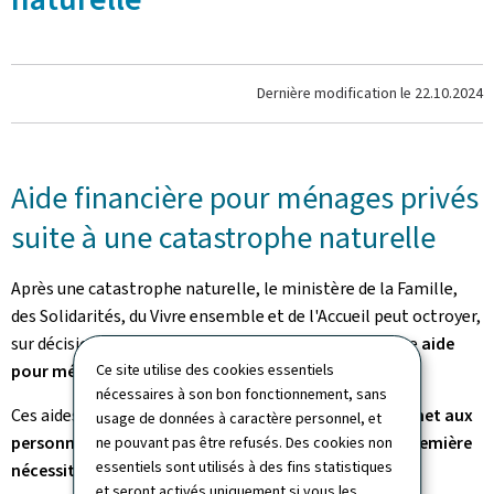
Dernière modification le
22.10.2024
Aide financière pour ménages privés
suite à une catastrophe naturelle
Après une catastrophe naturelle, le ministère de la Famille,
des Solidarités, du Vivre ensemble et de l'Accueil peut octroyer,
sur décision prise par le Conseil de gouvernement, une
aide
pour ménages privés touchés par un sinistre
Ce site utilise des cookies essentiels
.
nécessaires à son bon fonctionnement, sans
Ces aides constituent une action de solidarité
qui permet aux
usage de données à caractère personnel, et
personnes sinistrées de faire face aux dépenses de première
ne pouvant pas être refusés. Des cookies non
essentiels sont utilisés à des fins statistiques
nécessité
.
et seront activés uniquement si vous les