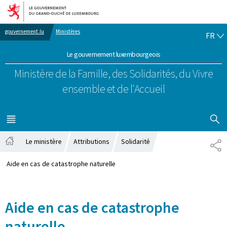
Aller au menu principal
Aller au contenu
FR
gouvernement.lu
Ministères
FR
Le gouvernement luxembourgeois
Ministère de la Famille, des Solidarités,
du Vivre
ensemble et de l'Accueil
AFFICHER
MENU
PRINCIPAL
Le ministère
Attributions
Solidarité
PA
Accueil
Aide en cas de catastrophe naturelle
Aide en cas de catastrophe
naturelle