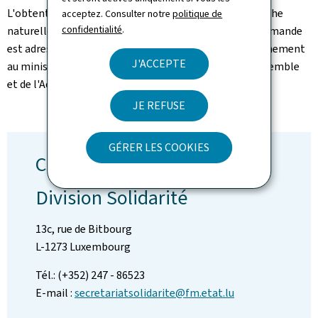
L'obtention d'une aide financière suite à une catastrophe
acceptez. Consulter notre
politique de
confidentialité
.
naturelle est subordonné à certaines conditions. La demande
est adressée via un formulaire mis en ligne après l’événement
J'ACCEPTE
au ministère de la Famille, des Solidarités, du Vivre ensemble
et de l'Accueil.
JE REFUSE
GÉRER LES COOKIES
Contact
Division Solidarité
13c, rue de Bitbourg
L-1273 Luxembourg
Tél.: (+352) 247 - 86523
E-mail :
secretariatsolidarite@fm.etat.lu