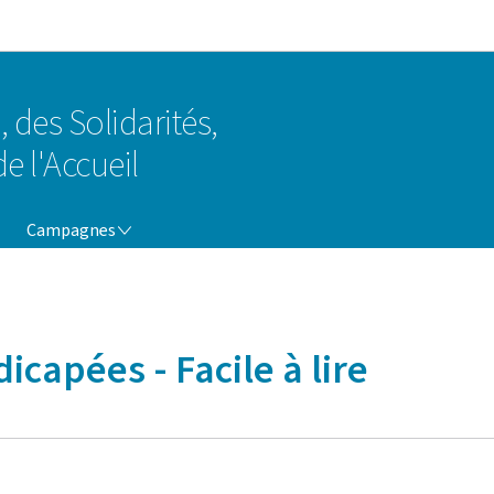
Aller au menu principal
Aller au contenu
, des Solidarités,
e l'Accueil
CAMPAGNES
Campagnes
capées - Facile à lire