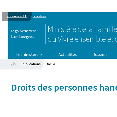
gouvernement.lu
Ministères
Ministère de la Famille
Le gouvernement
du Vivre ensemble et d
luxembourgeois
LE MINISTÈRE
Le ministère
Actualités
Dossiers
Publications
facile
Accueil
Droits des personnes handi