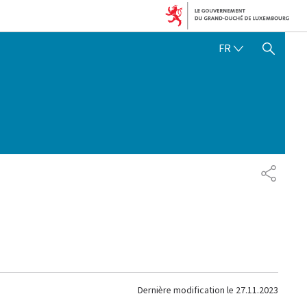
FRANÇAIS
FR
AFFICHER / MASQUER 
PARTAG
Dernière modification le
27.11.2023