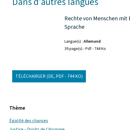
Dans d'autres langues
Rechte von Menschen mit B
Sprache
Langue(s)
Allemand
39 page(s)
Pdf
744 Ko
TÉLÉCHARGER
(DE, PDF - 744 KO)
Thème
Égalité des chances
Justice - Droits de l'Homme