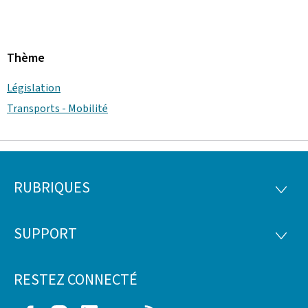
Thème
Législation
Transports - Mobilité
RUBRIQUES
Pied
RUBRI
de
SUPPORT
SUPP
page
RESTEZ CONNECTÉ