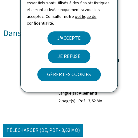
essentiels sont utilisés à des fins statistiques
et seront activés uniquement si vous les
acceptez. Consulter notre
politique de
confidentialité
.
Dans d'autres langues
J'ACCEPTE
Faltblatt "Zugang zu
JE REFUSE
öffentlichen Räumen in
Begleitung eines
GÉRER LES COOKIES
Assistenzhundes"
Langue(s)
Allemand
2 page(s)
Pdf
3,62 Mo
TÉLÉCHARGER
(DE, PDF - 3,62 MO)