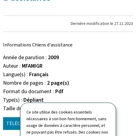
Dernière modification le
27.11.2023
Informations Chiens d'assistance
Année de parution
2009
Auteur
MFAMIGR
Langue(s)
Français
Nombre de pages
2 page(s)
Format du document
Pdf
Type(s)
Dépliant
Taille du fichier
3,52 Mo
Ce site utilise des cookies essentiels
nécessaires à son bon fonctionnement, sans
TÉLÉCHARGER
(FR, PDF - 3,52 MO)
usage de données à caractère personnel, et
ne pouvant pas être refusés. Des cookies non