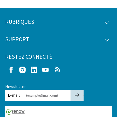
RUBRIQUES
Pied
RUBRI
de
SUPPORT
SUPP
page
RESTEZ CONNECTÉ
Facebook
Instagram
LinkedIn
Youtube
RSS
Newsletter
🡒
E-mail