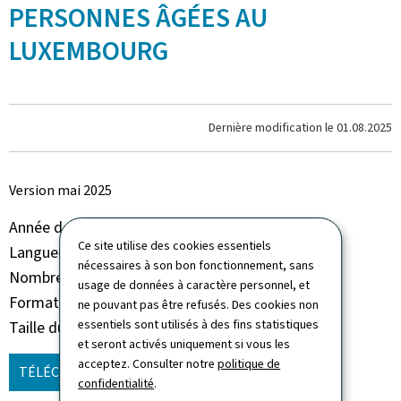
PERSONNES ÂGÉES AU
LUXEMBOURG
Dernière modification le
01.08.2025
Version mai 2025
Année de parution
2024
Ce site utilise des cookies essentiels
Langue(s)
Français
nécessaires à son bon fonctionnement, sans
Nombre de pages
75 page(s)
usage de données à caractère personnel, et
Format du document
Pdf
ne pouvant pas être refusés. Des cookies non
essentiels sont utilisés à des fins statistiques
Taille du fichier
736 Ko
et seront activés uniquement si vous les
acceptez. Consulter notre
politique de
TÉLÉCHARGER
(FR, PDF - 736 KO)
confidentialité
.