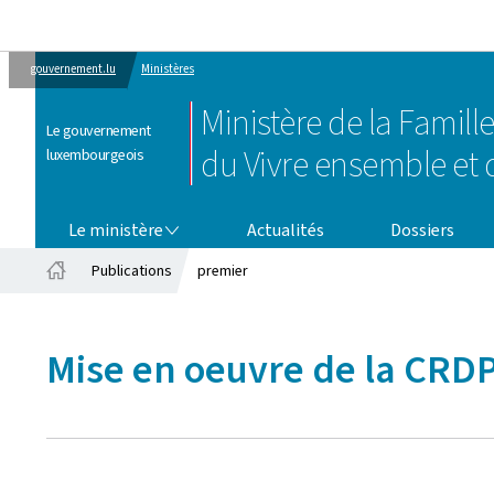
gouvernement.lu
Ministères
Ministère de la Famille
Le gouvernement
du Vivre ensemble et d
luxembourgeois
LE MINISTÈRE
Le ministère
Actualités
Dossiers
Publications
premier
Accueil
Mise en oeuvre de la CRD