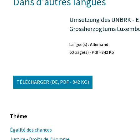
Dans d'autres langues
Umsetzung des UNBRK - Ers
Grossherzogtums Luxemb
Langue(s)
Allemand
60 page(s)
Pdf
842 Ko
TÉLÉCHARGER
(DE, PDF - 842 KO)
Thème
Égalité des chances
Justice - Droits de l'Homme