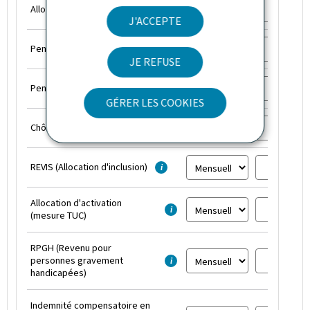
Allocations familliales
i
J'ACCEPTE
Pension vieillesse/retraite
i
JE REFUSE
Pension invalidité
i
GÉRER LES COOKIES
Chômage
i
REVIS (Allocation d'inclusion)
i
Allocation d'activation
i
(mesure TUC)
RPGH (Revenu pour
personnes gravement
i
handicapées)
Indemnité compensatoire en