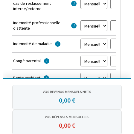
cas de reclassement
i
interne/externe
Indemnité professionnelle
i
d'attente
Indemnité de maladie
i
Congé parental
i
Rente accident
i
VOS REVENUS MENSUELS NETS
Pension d'orphelin
i
0,00 €
Pension de survie
i
VOS DÉPENSES MENSUELLES
0,00 €
Pension alimentaire
i