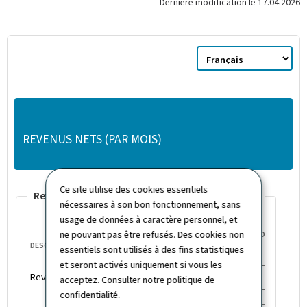
Dernière modification le
17.04.2026
Choix
de
la
langue
REVENUS NETS (PAR MOIS)
Ce site utilise des cookies essentiels
Revenus
nécessaires à son bon fonctionnement, sans
usage de données à caractère personnel, et
ne pouvant pas être refusés. Des cookies non
MONTANT
DESCRIPTION
RÉCURRENCE
(€)
essentiels sont utilisés à des fins statistiques
et seront activés uniquement si vous les
Revenus
Revenu d'activité net du ménage
acceptez. Consulter notre
politique de
confidentialité
.