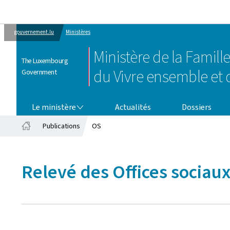
gouvernement.lu
Ministères
Ministère de la Famille
The Luxembourg
du Vivre ensemble et d
Government
LE MINISTÈRE
Le ministère
Actualités
Dossiers
Publications
OS
Startseite
Relevé des Offices sociau