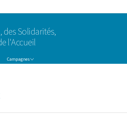
Aller au menu principal
Aller au contenu
, des Solidarités,
e l'Accueil
CAMPAGNES
Campagnes
x