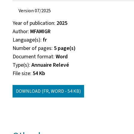
Version 07/2025
Year of publication
2025
Author
MFAMIGR
Language(s)
fr
Number of pages
5 page(s)
Document format
Word
Type(s)
Annuaire Relevé
File size
54 Kb
DOWNLOAD
(FR, WORD - 54 KB)