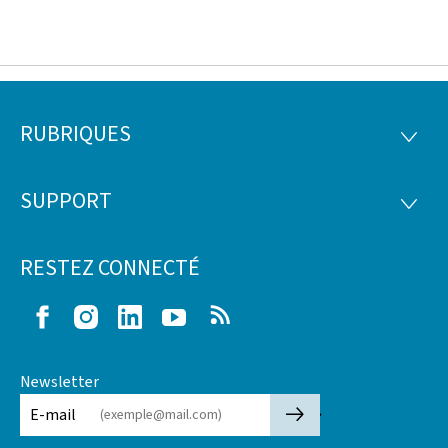
RUBRIQUES
Pied
RUBRI
de
SUPPORT
SUPP
page
RESTEZ CONNECTÉ
Facebook
Instagram
LinkedIn
Youtube
RSS
Newsletter
🡒
E-mail