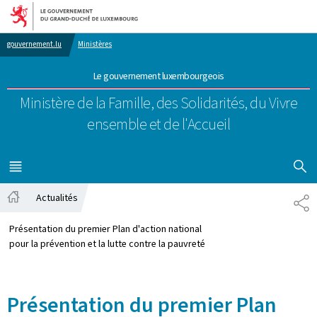
Aller au menu principal
Aller au contenu
gouvernement.lu
Ministères
Le gouvernement luxembourgeois
Ministère de la Famille, des Solidarités,
du Vivre
ensemble et de l'Accueil
AFFICHER
MENU
PRINCIPAL
Actualités
PA
Accueil
Présentation du premier Plan d'action national
pour la prévention et la lutte contre la pauvreté
Présentation du premier Plan