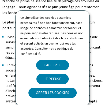
tranche de prime naissance liée au dépistage des troubles du
langage − nous agissons dès le plus jeune âge pour renforcer
les fondements d'une société plus équitable."
Ce site utilise des cookies essentiels
Le plan s'articule autour de huit axes stratégiques, chacun
nécessaires à son bon fonctionnement, sans
porteur d'objectifs concrets:
usage de données à caractère personnel, et
ne pouvant pas être refusés. Des cookies non
Il vise d'abord à garantir un accès effectif aux droits et aux
essentiels sont utilisés à des fins statistiques
services sociaux, en luttant contre le non-recours, en
et seront activés uniquement si vous les
simplifiant les démarches administratives et en renforçant
acceptez. Consulter notre
politique de
les compétences des professionnels du secteur socio-
confidentialité
.
éducatif.
Il prévoit ensuite de consolider les aides et prestations
J'ACCEPTE
sociales, en mettant l'accent sur un soutien accru aux
enfants et à leurs familles ainsi qu'aux personnes âgées,
JE REFUSE
notamment via l'introduction de nouvelles aides financières,
la réforme de dispositifs existants − comme celui du revenu
d'inclusion sociale et l'aide sociale − et des actions
GÉRER LES COOKIES
préventives pour lutter contre le surendettement. Le
système du chèque-service accueil sera également adapté.