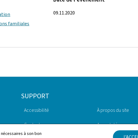
09.11.2020
ation
ions familiales
SUPPORT
Accessibilité
À propos du site
Contact
Aspects légaux
ls nécessaires à son bon
J'ACC