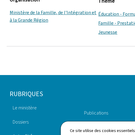
Thème
Ministère de la Famille, de l'Intégration et
Éducation - Form
à la Grande Région
Famille - Prestat
Jeunesse
Pied
RUBRIQUES
de
Le ministère
page
Publications
Dossiers
Démarches
Ce site utilise des cookies essentie