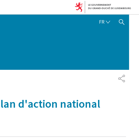
FRANÇAIS
FR
AFFICHER / MASQUER 
PARTAG
lan d'action national