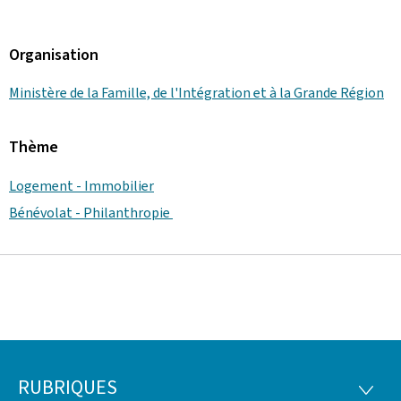
Organisation
Ministère de la Famille, de l'Intégration et à la Grande Région
Thème
Logement - Immobilier
Bénévolat - Philanthropie
RUBRIQUES
Pied
RUBRI