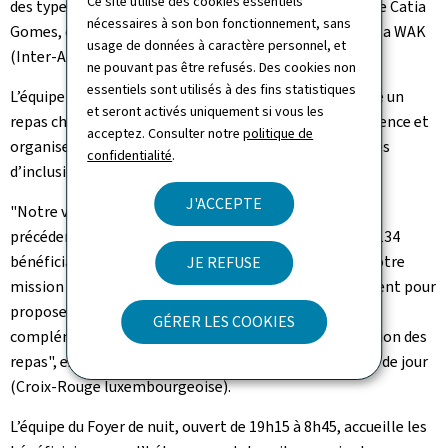
Ce site utilise des cookies essentiels
des types de demandes que nous rencontrons", explique Catia
nécessaires à son bon fonctionnement, sans
Gomes, coordinatrice de la Coordination de terrain de la WAK
usage de données à caractère personnel, et
(Inter-Actions).
ne pouvant pas être refusés. Des cookies non
essentiels sont utilisés à des fins statistiques
L’équipe du Foyer de jour, ouvert de 12h00 à 16h00, offre un
et seront activés uniquement si vous les
repas chaud, un lieu de repos ainsi qu’un vestiaire d’urgence et
acceptez. Consulter notre
politique de
organise des activités socio-éducatives utiles en termes
confidentialité
.
d’inclusion et d’intégration sociale.
J'ACCEPTE
"Notre vestiaire d’urgence a permis, durant l’édition
précédente, de distribuer près de 900 vêtements pour 134
bénéficiaires différents. Nous sommes investis dans notre
JE REFUSE
mission pour répondre aux besoins urgents et également pour
proposer des activités socio-éducatives diversifiées en
GÉRER LES COOKIES
complément de notre mission d’accueil et de distribution des
repas", explique Rachel Olivero, coordinatrice du Foyer de jour
(Croix-Rouge luxembourgeoise).
L’équipe du Foyer de nuit, ouvert de 19h15 à 8h45, accueille les