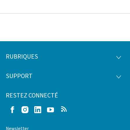
RUBRIQUES
Pied
RUBRI
de
SUPPORT
SUPP
page
RESTEZ CONNECTÉ
Facebook
Instagram
LinkedIn
Youtube
RSS
Newsletter