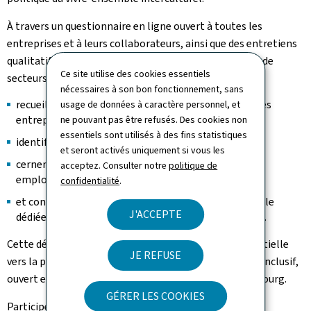
À travers un questionnaire en ligne ouvert à toutes les
entreprises et à leurs collaborateurs, ainsi que des entretiens
qualitatifs menés auprès d'organisations de tailles et de
Ce site utilise des cookies essentiels
secteurs variés, cette consultation permettra de:
nécessaires à son bon fonctionnement, sans
recueillir des données sur l'intérêt et les pratiques des
usage de données à caractère personnel, et
entreprises en matière de vivre-ensemble,
ne pouvant pas être refusés. Des cookies non
essentiels sont utilisés à des fins statistiques
identifier les bonnes pratiques existantes,
et seront activés uniquement si vous les
cerner les attentes et besoins des employeurs et des
acceptez. Consulter notre
politique de
employées et employés,
confidentialité
.
et contribuer à la création d'une plateforme nationale
J'ACCEPTE
dédiée au vivre-ensemble interculturel en entreprise.
Cette démarche participative marque une étape essentielle
JE REFUSE
vers la promotion d'un environnement professionnel inclusif,
ouvert et solidaire, à l'image de la diversité du Luxembourg.
GÉRER LES COOKIES
Participez à la consultation dès aujourd'hui: