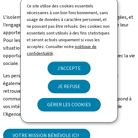
Ce site utilise des cookies essentiels
nécessaires à son bon fonctionnement, sans
L’isolement social touche de nombreuses personnes âgées, et
usage de données à caractère personnel, et
l’engagement bénévole constitue un moyen concret de leur
ne pouvant pas être refusés. Des cookies non
apporter soutien et présence.
essentiels sont utilisés à des fins statistiques
et seront activés uniquement si vous les
Pour les personnes concernées par l’isolement, cette
acceptez. Consulter notre
politique de
situation n’a rien d’irréversible : diverses activités et
confidentialité
.
opportunités d’engagement permettent de renouer avec la vie
sociale.
J'ACCEPTE
Les personnes touchées par l’isolement social peuvent
également choisir de s’engager bénévolement afin de
JE REFUSE
retrouver du sens, du lien et une place active dans la
communauté. Trouvez une activité bénévole qui correspond à
GÉRER LES COOKIES
vos intérêts et valeurs sur la plateforme
benevolat.lu
de
l’Agence du Bénévolat.
VOTRE MISSION BÉNÉVOLE ICI!