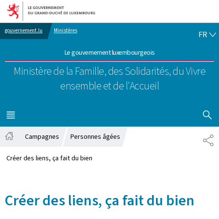
Aller au menu principal
Aller au contenu
FR
gouvernement.lu
Ministères
FR
Le gouvernement luxembourgeois
Ministère de la Famille, des Solidarités,
du Vivre
ensemble et de l'Accueil
AFFICHER
MENU
PRINCIPAL
Campagnes
Personnes âgées
PA
Accueil
Créer des liens, ça fait du bien
Créer des liens, ça fait du bien