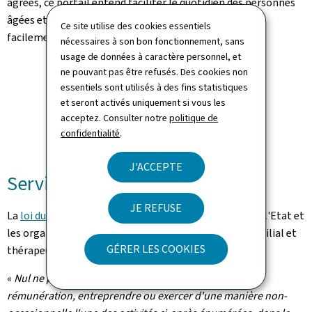
agréés, ce portail entend faciliter le quotidien des personnes
âgées et de leurs proches, en les aidant à trouver plus
Ce site utilise des cookies essentiels
facilement les ressources adaptées à leurs besoins."
nécessaires à son bon fonctionnement, sans
usage de données à caractère personnel, et
ne pouvant pas être refusés. Des cookies non
essentiels sont utilisés à des fins statistiques
et seront activés uniquement si vous les
acceptez. Consulter notre
politique de
confidentialité
.
J'ACCEPTE
Services agréés
JE REFUSE
La
loi du 8 septembre 1998
réglant les relations entre l'Etat et
les organismes œuvrant dans les domaines social, familial et
GÉRER LES COOKIES
er
thérapeutique stipule en son article 1
:
«
Nul ne peut, à titre principal ou accessoire et contre
rémunération, entreprendre ou exercer d'une manière non-