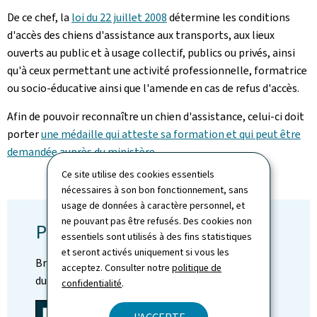
De ce chef, la
loi du 22 juillet 2008
détermine les conditions
d'accès des chiens d'assistance aux transports, aux lieux
ouverts au public et à usage collectif, publics ou privés, ainsi
qu'à ceux permettant une activité professionnelle, formatrice
ou socio-éducative ainsi que l'amende en cas de refus d'accès.
Afin de pouvoir reconnaître un chien d'assistance, celui-ci doit
porter
une médaille qui atteste sa formation et qui peut être
demandée auprès du ministère
.
Ce site utilise des cookies essentiels
nécessaires à son bon fonctionnement, sans
usage de données à caractère personnel, et
ne pouvant pas être refusés. Des cookies non
Publications
essentiels sont utilisés à des fins statistiques
et seront activés uniquement si vous les
Brochure "Habitation adaptable, accessibilité
acceptez. Consulter notre
politique de
durable"
confidentialité
.