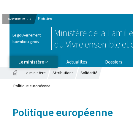
gouvernement.lu
Ministères
Ministère de la Famille
Le gouvernement
du Vivre ensemble et d
luxembourgeois
LE MINISTÈRE
Le ministère
Actualités
Dossiers
Le ministère
Attributions
Solidarité
Accueil
Politique européenne
Politique européenne