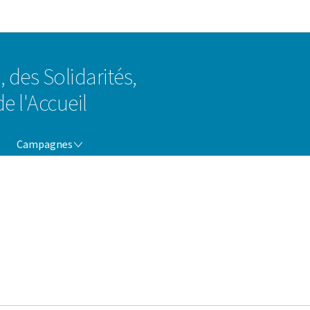
Aller au menu principal
Aller au contenu
, des Solidarités,
e l'Accueil
CAMPAGNES
Campagnes