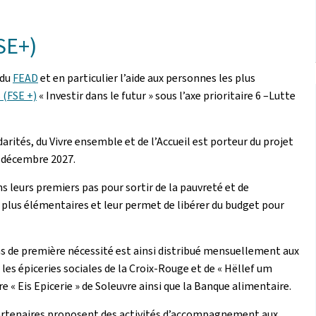
SE+)
 du
FEAD
et en particulier l’aide aux personnes les plus
 (FSE +)
« Investir dans le futur » sous l’axe prioritaire 6 –Lutte
darités, du Vivre ensemble et de l’Accueil est porteur du projet
1 décembre 2027.
ns leurs premiers pas pour sortir de la pauvreté et de
les plus élémentaires et leur permet de libérer du budget pour
s de première nécessité est ainsi distribué mensuellement aux
les épiceries sociales de la Croix-Rouge et de « Hëllef um
ire « Eis Epicerie » de Soleuvre ainsi que la Banque alimentaire.
 partenaires proposent des activités d’accompagnement aux