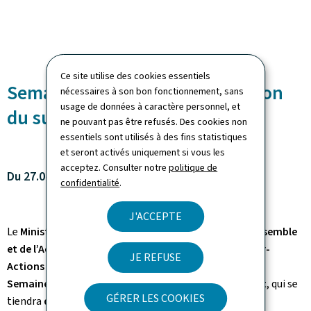
Ce site utilise des cookies essentiels
Semaine nationale de prévention
nécessaires à son bon fonctionnement, sans
usage de données à caractère personnel, et
du surendettement 2026
ne pouvant pas être refusés. Des cookies non
essentiels sont utilisés à des fins statistiques
et seront activés uniquement si vous les
acceptez. Consulter notre
politique de
Du 27.04 au 01.05.2026
confidentialité
.
J'ACCEPTE
Le
Ministère de la Famille, des Solidarités, du Vivre ensemble
et de l’Accueil
organisent,
en collaboration avec Inter-
JE REFUSE
Actions asbl et la Ligue Médico-Sociale
,
la quatrième
Semaine nationale de prévention du surendettement
, qui se
GÉRER LES COOKIES
tiendra
du 27 avril au 1er mai 2026
.