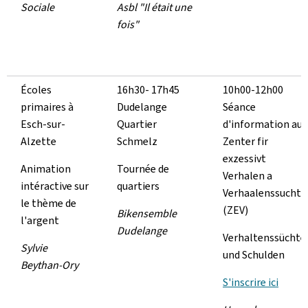
Sociale
Asbl "Il était une
fois"
Écoles
16h30- 17h45
10h00-12h00
primaires à
Dudelange
Séance
Esch-sur-
Quartier
d'information au
Alzette
Schmelz
Zenter fir
exzessivt
Animation
Tournée de
Verhalen a
intéractive sur
quartiers
Verhaalenssucht
le thème de
(ZEV)
Bikensemble
l'argent
Dudelange
Verhaltenssüchte
Sylvie
und Schulden
Beythan-Ory
S'inscrire ici