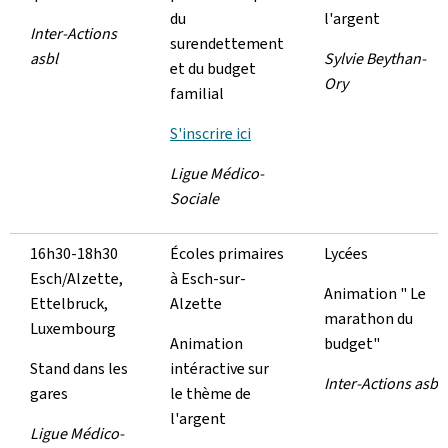
du
l'argent
Inter-Actions
surendettement
asbl
Sylvie Beythan-
et du budget
Ory
familial
S'inscrire ici
Ligue Médico-
Sociale
16h30-18h30
Écoles primaires
Lycées
Esch/Alzette,
à Esch-sur-
Animation " Le
Ettelbruck,
Alzette
marathon du
Luxembourg
Animation
budget"
Stand dans les
intéractive sur
Inter-Actions asbl
gares
le thème de
l'argent
Ligue Médico-