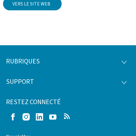
VERS LE SITE WEB
RUBRIQUES
Pied
RUBRI
de
SUPPORT
SUPP
page
RESTEZ CONNECTÉ
Facebook
Instagram
LinkedIn
Youtube
RSS